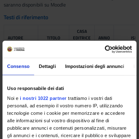
saranno disponibili su Moodle
Testi di riferimento
CASA
AUTORE
TITOLO
EDITRICE
ANNO
ISB
vanputte
Anatomia
idelson
2014
9788879
regan russo
(Edizione
gnocchi
3)
Consenso
Dettagli
Impostazioni degli annunci
In
Martini F. et
Anatomia
EdiSes,
2019
Uso responsabile dei dati
al.
umana
Napoli
Noi e
i nostri 1022 partner
trattiamo i vostri dati
personali, ad esempio il vostro numero IP, utilizzando
Anastasi et
Anatomia
Ed.
2012
tecnologie come i cookie per memorizzare e accedere
al
Umana
Ermes
alle informazioni sul vostro dispositivo al fine di
(Edizione
pubblicare annunci e contenuti personalizzati, misurare
4)
gli annunci e i contenuti, ricercare il pubblico e sviluppare