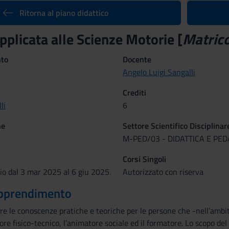
Ritorna al piano didattico
pplicata alle Scienze Motorie [
Matrico
nto
Docente
Angelo Luigi Sangalli
Crediti
li
6
ne
Settore Scientifico Disciplinar
M-PED/03 - DIDATTICA E PE
Corsi Singoli
io dal 3 mar 2025 al 6 giu 2025.
Autorizzato con riserva
 apprendimento
rire le conoscenze pratiche e teoriche per le persone che -nell’ambit
tore fisico-tecnico, l’animatore sociale ed il formatore. Lo scopo de