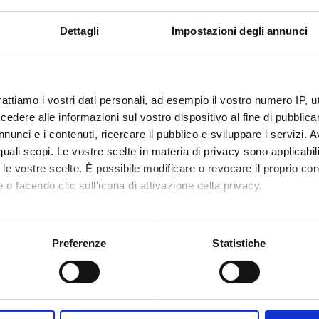
attica sportiva applicata alla scuola e all’apprendimento.
lla didattica sportiva.
Dettagli
Impostazioni degli annunci
Visualizza la bibliografia con Leganto, strument
iografia
recuperare i testi in programma d'esame in mod
rattiamo i vostri dati personali, ad esempio il vostro numero IP, 
dere alle informazioni sul vostro dispositivo al fine di pubblica
attiche
nunci e i contenuti, ricercare il pubblico e sviluppare i servizi. A
r quali scopi. Le vostre scelte in materia di privacy sono applicabi
o verranno attivate modalità didattiche di vario tipo:
to le vostre scelte. È possibile modificare o revocare il proprio 
 o facendo clic sull'icona di attivazione della privacy.
ti;
mo anche:
ica;
oni sulla tua posizione geografica, con un'approssimazione di qu
mati;
Preferenze
Statistiche
spositivo, scansionandolo attivamente alla ricerca di caratteristich
ai contesti professionali;
erifica dell'apprendimento
aborati i tuoi dati personali e imposta le tue preferenze nella
s
consenso in qualsiasi momento dalla Dichiarazione sui cookie.
a scritta. Lo studente presenterà un progetto di didattica dell'atti