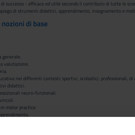
 di successo - efficace ed utile secondo il contributo di tutte le sc
iego di strumenti didattici, apprendimento, insegnamento e moti
e nozioni di base
a generale.
la valutazione.
ria.
cativa nei differenti contesti: sportivi, scolastici, professionali, 
ivi didattici.
osizionali neuro-funzionali.
incoli.
 in motor practice
apprendimento.
a.
nto sportivo: educazione, pedagogia e didattica