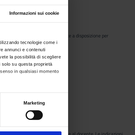
Informazioni sui cookie
o che il Sistema Bibliotecario mette a disposizione per
o semplice e innovativo.
utilizzando tecnologie come i
re annunci e contenuti
vete la possibilità di scegliere
li solo su questa proprietà
consenso in qualsiasi momento
alche metro,
Marketing
e specifiche (impronte
ezione dettagli
. Puoi
vità motorie e/o sportiva da inviare al docente. Le indicazioni