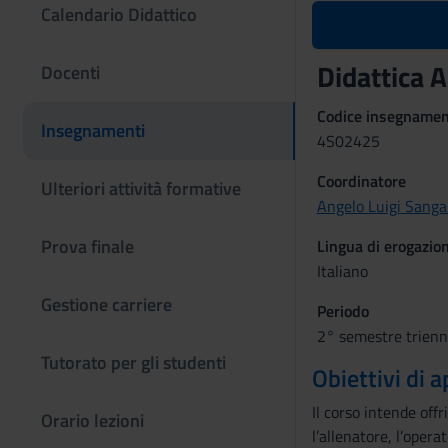
Calendario Didattico
Didattica A
Docenti
Codice insegname
Insegnamenti
4S02425
Coordinatore
Ulteriori attività formative
Angelo Luigi Sangal
Prova finale
Lingua di erogazio
Italiano
Gestione carriere
Periodo
2° semestre trienn
Tutorato per gli studenti
Obiettivi di
Il corso intende off
Orario lezioni
l’allenatore, l’opera