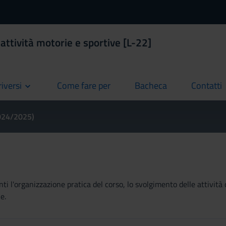
 attività motorie e sportive [L-22]
riversi
Come fare per
Bacheca
Contatti
current
current
current
2024/2025)
ti l'organizzazione pratica del corso, lo svolgimento delle attività 
e.