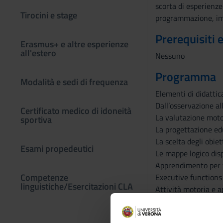
scorta di esperienze
Tirocini e stage
programmazione, imp
Prerequisiti 
Erasmus+ e altre esperienze
all'estero
Nessuno
Programma
Modalità e sedi di frequenza
Elementi di didattic
Dall’osservazione al
Certificato medico di idoneità
La valutazione moto
sportiva
La progettazione edu
La scelta degli obiett
Esami propedeutici
Le mappe logico disp
Apprendimento per v
Competenze
Executive functions
linguistiche/Esercitazioni CLA
Attività motoria e 
Elementi di didattic
Insegnare il movime