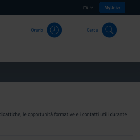
MyUnivr
ITA
Orario
Cerca
didattiche, le opportunità formative e i contatti utili durante