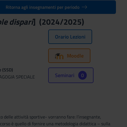
Ritorna agli insegnamenti per periodo
le dispari
] (2024/2025)
Orario Lezioni
Moodle
e (SSD)
Seminari
0
DAGOGIA SPECIALE
o delle attività sportive- vorranno fare: l’insegnante,
l corso è quello di fornire una metodologia didattica – sulla