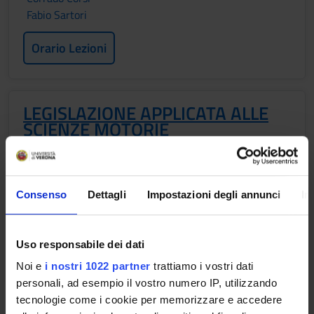
Fabio Sartori
Orario Lezioni
LEGISLAZIONE APPLICATA ALLE
SCIENZE MOTORIE
Crediti
Periodo
4
2° semestre triennio
Consenso
Dettagli
Impostazioni degli annunci
In
Docenti
Stefano Venturi
Uso responsabile dei dati
Orario Lezioni
Noi e
i nostri 1022 partner
trattiamo i vostri dati
personali, ad esempio il vostro numero IP, utilizzando
Obiettivi di apprendimento
tecnologie come i cookie per memorizzare e accedere