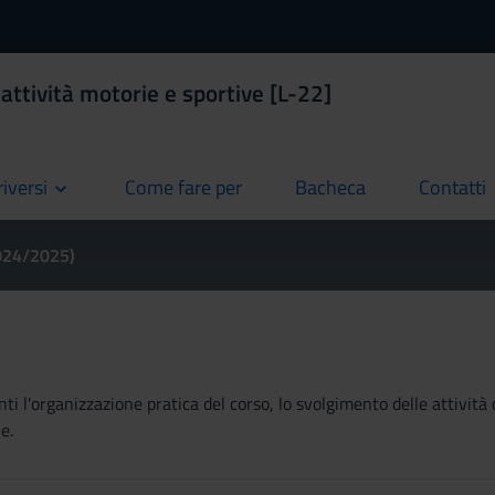
 attività motorie e sportive [L-22]
riversi
Come fare per
Bacheca
Contatti
current
current
current
2024/2025)
ti l'organizzazione pratica del corso, lo svolgimento delle attività 
e.