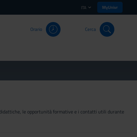
MyUnivr
ITA
Orario
Cerca
didattiche, le opportunità formative e i contatti utili durante