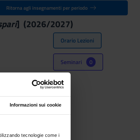
Ritorna agli insegnamenti per periodo
spari
] (2026/2027)
Orario Lezioni
Seminari
0
e (SSD)
ATO LOCOMOTORE
Informazioni sui cookie
utilizzando tecnologie come i