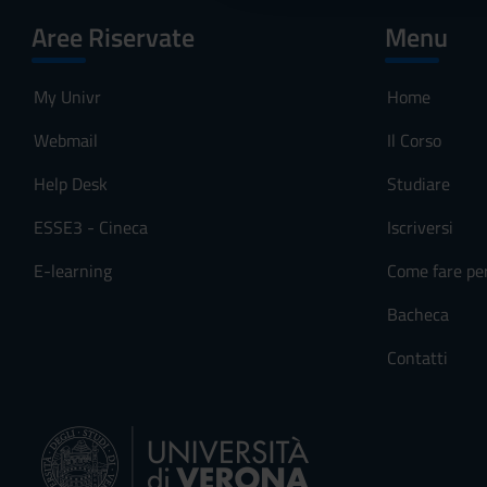
c
Aree Riservate
Menu
o
n
s
My Univr
Home
e
n
Webmail
Il Corso
s
Help Desk
Studiare
o
ESSE3 - Cineca
Iscriversi
E-learning
Come fare pe
Bacheca
Contatti