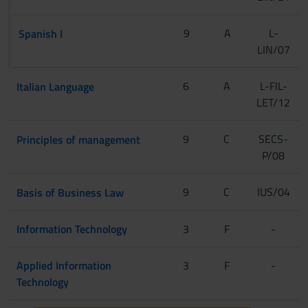
[CInt]
9
A
L-
Spanish I
LIN/07
[Tur]
[CInt A-L]
6
A
L-FIL-
Italian Language
LET/12
[CInt M-Z]
[CInt A-L]
[Tur]
9
C
SECS-
Principles of management
P/08
[CInt M-Z]
[CInt]
[Tur]
9
C
IUS/04
Basis of Business Law
[Tur]
Information Technology
3
F
-
Applied Information
3
F
-
Technology