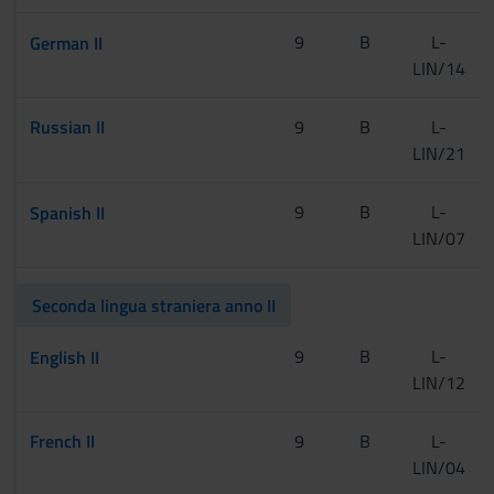
[CInt]
9
B
L-
German II
LIN/14
[Tur]
Russian II
9
B
L-
LIN/21
[CInt]
9
B
L-
Spanish II
LIN/07
[Tur]
Seconda lingua straniera anno II
[CInt]
9
B
L-
English II
LIN/12
[Tur]
French II
9
B
L-
LIN/04