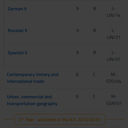
[CInt]
9
B
L-
German II
LIN/14
[Tur]
Russian II
9
B
L-
LIN/21
[CInt]
9
B
L-
Spanish II
LIN/07
[Tur]
Contemporary history and
6
C
M-
international trade
STO/04
6
C
M-
Urban, commercial and
[CInt A-L]
GGR/01
transportation geography
3° Year activated in the A.Y. 2012/2013
[CInt M-Z]