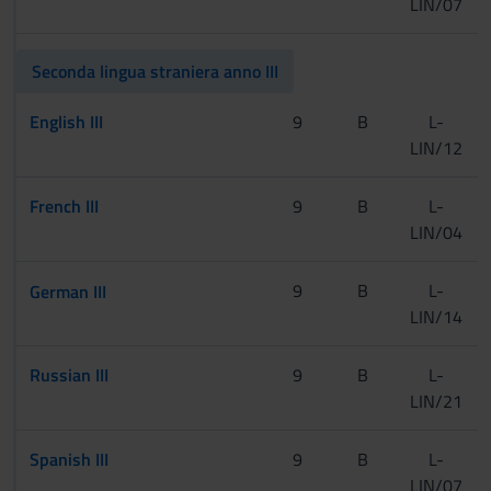
LIN/07
Seconda lingua straniera anno III
English III
9
B
L-
LIN/12
French III
9
B
L-
LIN/04
[CInt]
9
B
L-
German III
LIN/14
[Tur]
Russian III
9
B
L-
LIN/21
Spanish III
9
B
L-
LIN/07