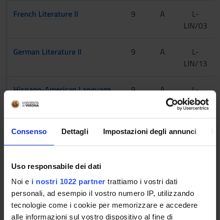
French Literature II
9
A
L-
LIN/03
German Literature II
9
A
L-
LIN/13
Hispano-American Language
9
A
L-
and Literature
LIN/06
Literature of English-
9
A
L-
Consenso
Dettagli
Impostazioni degli annunci
In
speaking Countries
LIN/10
Modern and Contemporary
9
A
L-
Uso responsabile dei dati
Russian Literature
LIN/21
Noi e
i nostri 1022 partner
trattiamo i vostri dati
personali, ad esempio il vostro numero IP, utilizzando
Russian Literature II
9
A
L-
tecnologie come i cookie per memorizzare e accedere
LIN/21
alle informazioni sul vostro dispositivo al fine di