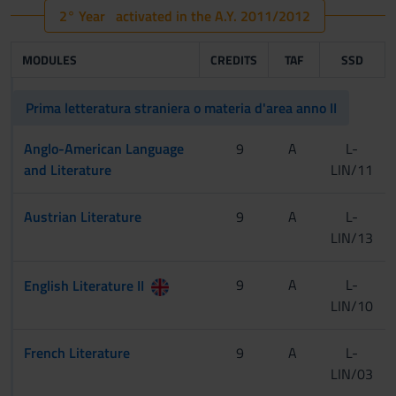
2° Year activated in the A.Y. 2011/2012
MODULES
CREDITS
TAF
SSD
Prima letteratura straniera o materia d'area anno II
Anglo-American Language
9
A
L-
and Literature
LIN/11
Austrian Literature
9
A
L-
LIN/13
[CInt A-L]
9
A
L-
English Literature II
LIN/10
[CInt M-Z]
[Tur]
French Literature
9
A
L-
LIN/03