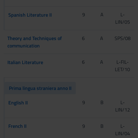
[CInt A-L]
9
A
L-
Spanish Literature II
LIN/05
[CInt M-Z]
[Tur]
Theory and Techniques of
6
A
SPS/08
communication
[CInt A-L]
6
A
L-FIL-
Italian Literature
LET/10
[CInt M-Z]
[Tur]
Prima lingua straniera anno II
[CInt]
9
B
L-
English II
LIN/12
[Tur]
French II
9
B
L-
LIN/04