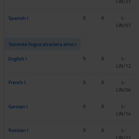
LIN/21
[CInt]
9
A
L-
Spanish I
LIN/07
[Tur]
Seconda lingua straniera anno I
[CInt A-L]
9
A
L-
English I
LIN/12
[CInt M-Z]
[Tur]
French I
9
A
L-
LIN/04
[CInt A-L]
9
A
L-
German I
LIN/14
[CInt M-Z]
[Tur]
Russian I
9
A
L-
LIN/21