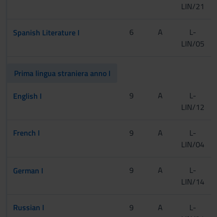
LIN/21
[CInt A-L]
6
A
L-
Spanish Literature I
LIN/05
[CInt M-Z]
[Tur]
Prima lingua straniera anno I
[CInt A-L]
9
A
L-
English I
LIN/12
[CInt M-Z]
[Tur]
French I
9
A
L-
LIN/04
[CInt A-L]
9
A
L-
German I
LIN/14
[CInt M-Z]
[Tur]
Russian I
9
A
L-