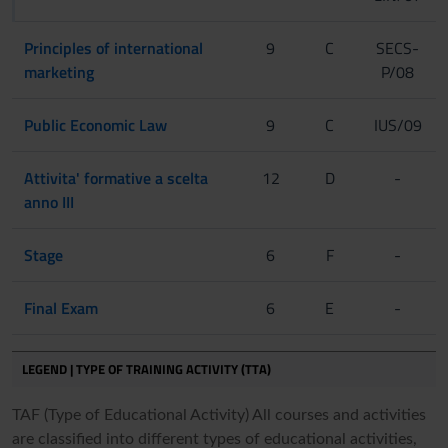
Principles of international
9
C
SECS-
marketing
P/08
Public Economic Law
9
C
IUS/09
Attivita' formative a scelta
12
D
-
anno III
Stage
6
F
-
Final Exam
6
E
-
LEGEND | TYPE OF TRAINING ACTIVITY (TTA)
TAF (Type of Educational Activity) All courses and activities
are classified into different types of educational activities,