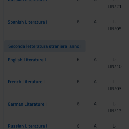
LIN/21
[CInt A-L]
6
A
L-
Spanish Literature I
LIN/05
[CInt M-Z]
[Tur]
Seconda letteratura straniera  anno I
[CInt A-L]
6
A
L-
English Literature I
LIN/10
[CInt M-Z]
[Tur]
French Literature I
6
A
L-
LIN/03
[CInt]
6
A
L-
German Literature I
LIN/13
[Tur]
Russian Literature I
6
A
L-