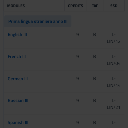
MODULES
CREDITS
TAF
SSD
Prima lingua straniera anno III
English III
9
B
L-
LIN/12
French III
9
B
L-
LIN/04
[CInt]
9
B
L-
German III
LIN/14
[Tur]
Russian III
9
B
L-
LIN/21
Spanish III
9
B
L-