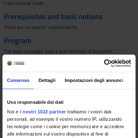
international trade.
Prerequisites and basic notions
There are no specific requirements.
Program
The main concepts, topics and methods of Economic
Geography
Globalization, its dimensions and recent trend: a geographical
point of view
International trade in the global economy: the flows and
Consenso
Dettagli
Impostazioni degli annunci
In
networks of international trade and of Foreign Direct
Investments
Transport and communication
Uso responsabile dei dati
ICT and e-commerce
Noi e
i nostri 1022 partner
trattiamo i vostri dati
Multinational corporations and the new spatial division of
personali, ad esempio il vostro numero IP, utilizzando
labor
tecnologie come i cookie per memorizzare e accedere
The new industrial spaces: China and emerging economies
alle informazioni sul vostro dispositivo al fine di