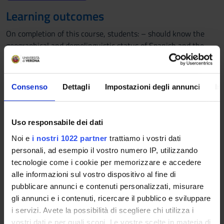
Learning outcomes
On completion of this course, students: – should know the
geographical and demolinguistic status of Spanish and the
essential aspects of the spread of this language in the world
and in society; – should know the main grammatical and
lexicographical works of the Spanish language and their
Consenso
Dettagli
Impostazioni degli annunci
In
fundamental characteristics; – should know the essential
aspects of the phoneme / grapheme relationship, of the
vocabulary and of the morphosyntactic structures of Spanish
Uso responsabile dei dati
and will be able to apply them in the analysis of texts.
Noi e
i nostri 1022 partner
trattiamo i vostri dati
Furthermore, B1 language level of competence in Spanish
personali, ad esempio il vostro numero IP, utilizzando
(according to the Common European Framework of Reference
tecnologie come i cookie per memorizzare e accedere
for Languages) is also required.
alle informazioni sul vostro dispositivo al fine di
Program
pubblicare annunci e contenuti personalizzati, misurare
gli annunci e i contenuti, ricercare il pubblico e sviluppare
The module offers an introduction to Spanish language and its
i servizi. Avete la possibilità di scegliere chi utilizza i
linguistic system.
vostri dati e per quali scopi. Le vostre scelte in materia di