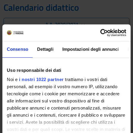
Calendario didattico
A.A. 2020/2021
Il calendario didattico indica i periodi di svolgimento delle
attività formative, di sessioni d'esami, di laurea e di chiusura
Consenso
Dettagli
Impostazioni degli annunci
In
per le festività.
Definizione dei periodi di lezione
Uso responsabile dei dati
PERIODO
DAL
AL
Noi e
i nostri 1022 partner
trattiamo i vostri dati
personali, ad esempio il vostro numero IP, utilizzando
Annuale (Lingue e
28 set
29 mag
tecnologie come i cookie per memorizzare e accedere
letterature straniere)
2020
2021
alle informazioni sul vostro dispositivo al fine di
pubblicare annunci e contenuti personalizzati, misurare
gli annunci e i contenuti, ricercare il pubblico e sviluppare
I semestre (Lingue e
28 set
9 gen
i servizi. Avete la possibilità di scegliere chi utilizza i
letterature straniere)
2020
2021
vostri dati e per quali scopi. Le vostre scelte in materia di