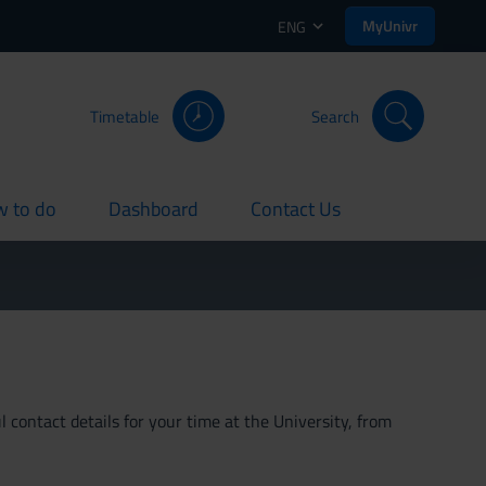
MyUnivr
ENG
Timetable
Search
 to do
Dashboard
Contact Us
rent
current
current
 contact details for your time at the University, from