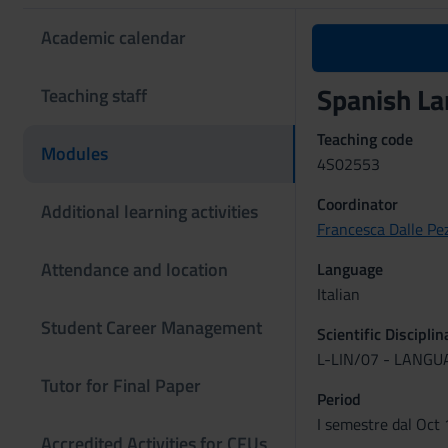
Academic calendar
Spanish La
Teaching staff
Teaching code
Modules
4S02553
Coordinator
Additional learning activities
Francesca Dalle Pe
Attendance and location
Language
Italian
Student Career Management
Scientific Discipli
L-LIN/07 - LANG
Tutor for Final Paper
Period
I semestre dal Oct 
Accredited Activities for CFUs