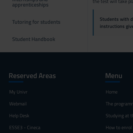
the test will take pl
n
apprenticeships
s
o
Students with di
Tutoring for students
instructions gi
Student Handbook
Reserved Areas
Menu
My Univr
Home
Webmail
The program
Help Desk
Studying at t
ESSE3 - Cineca
How to enrol