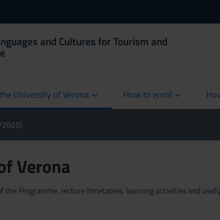
anguages and Cultures for Tourism and
ce
the University of Verona
How to enrol
How
cur
4/2025)
 of Verona
 the Programme, lecture timetables, learning activities and useful