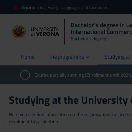
Department of Foreign Languages and Literatures
Bachelor's degree in L
International Commer
Bachelor's degree
Home
The programme
Studying at 
current
Course partially running (Enrollment until 202
Studying at the University
Here you can find information on the organisational aspects of
enrolment to graduation.