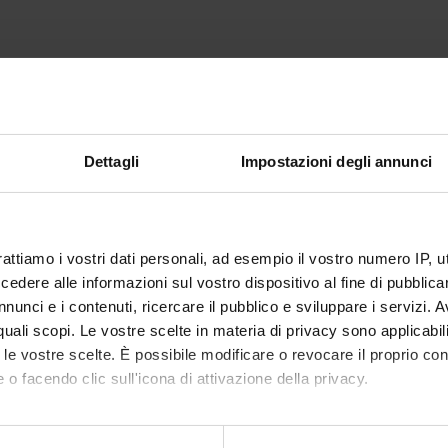
nsegnamento verterà sui seguenti contenuti:
ali (informazione, comunicazione e relazione sociale)
relazione comunicativa
ativo
Dettagli
Impostazioni degli annunci
omunicazione
unzioni della comunicazione
nicazione (comunicazione non-verbale e linguaggio)
cacia della comunicazione in pubblico
rattiamo i vostri dati personali, ad esempio il vostro numero IP, 
udio della comunicazione
dere alle informazioni sul vostro dispositivo al fine di pubblica
ediata
nunci e i contenuti, ricercare il pubblico e sviluppare i servizi. A
i massa
r quali scopi. Le vostre scelte in materia di privacy sono applicabi
ersuasione
to le vostre scelte. È possibile modificare o revocare il proprio 
n ambito commerciale
 o facendo clic sull'icona di attivazione della privacy.
enute in modalità frontale anche attraverso l'utilizzo di supporti au
mo anche: