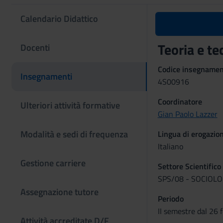
Calendario Didattico
Teoria e te
Docenti
Codice insegname
Insegnamenti
4S00916
Coordinatore
Ulteriori attività formative
Gian Paolo Lazzer
Modalità e sedi di frequenza
Lingua di erogazio
Italiano
Gestione carriere
Settore Scientifico
SPS/08 - SOCIOLO
Assegnazione tutore
Periodo
II semestre dal 26 
Attività accreditate D/F