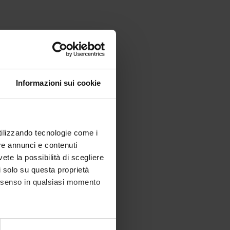
Informazioni sui cookie
utilizzando tecnologie come i
re annunci e contenuti
vete la possibilità di scegliere
li solo su questa proprietà
consenso in qualsiasi momento
diovisivi.