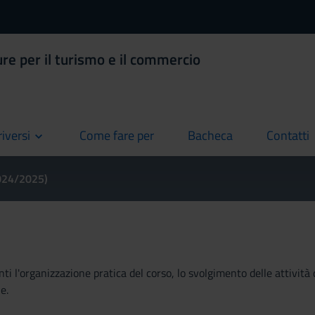
ure per il turismo e il commercio
riversi
Come fare per
Bacheca
Contatti
current
current
current
2024/2025)
ti l'organizzazione pratica del corso, lo svolgimento delle attività 
e.