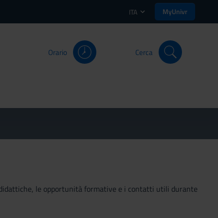
MyUnivr
ITA
Orario
Cerca
didattiche, le opportunità formative e i contatti utili durante