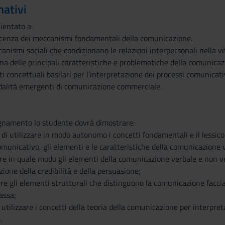
mativi
ientato a:
cenza dei meccanismi fondamentali della comunicazione.
canismi sociali che condizionano le relazioni interpersonali nella vi
na delle principali caratteristiche e problematiche della comunica
ti concettuali basilari per l’interpretazione dei processi comunicat
modalità emergenti di comunicazione commerciale.
egnamento lo studente dovrà dimostrare:
o di utilizzare in modo autonomo i concetti fondamentali e il lessico
omunicativo, gli elementi e le caratteristiche della comunicazione v
are in quale modo gli elementi della comunicazione verbale e non ve
zione della credibilità e della persuasione;
ere gli elementi strutturali che distinguono la comunicazione facc
assa;
i utilizzare i concetti della teoria della comunicazione per inter
.