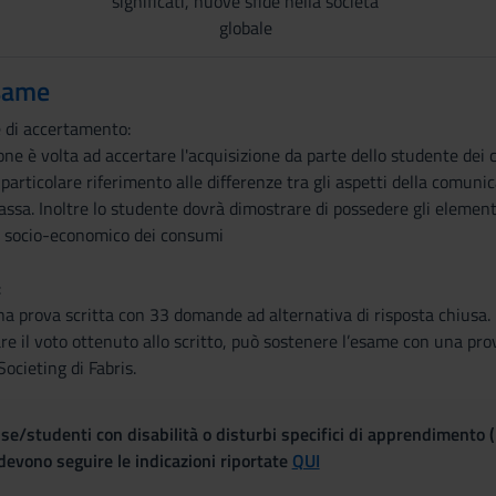
significati, nuove sfide nella società
globale
same
e di accertamento:
ne è volta ad accertare l'acquisizione da parte dello studente dei co
articolare riferimento alle differenze tra gli aspetti della comuni
sa. Inoltre lo studente dovrà dimostrare di possedere gli elementi
re socio-economico dei consumi
:
a prova scritta con 33 domande ad alternativa di risposta chiusa.
re il voto ottenuto allo scritto, può sostenere l’esame con una pro
ocieting di Fabris.
se/studenti con disabilità o disturbi specifici di apprendimento 
evono seguire le indicazioni riportate
QUI