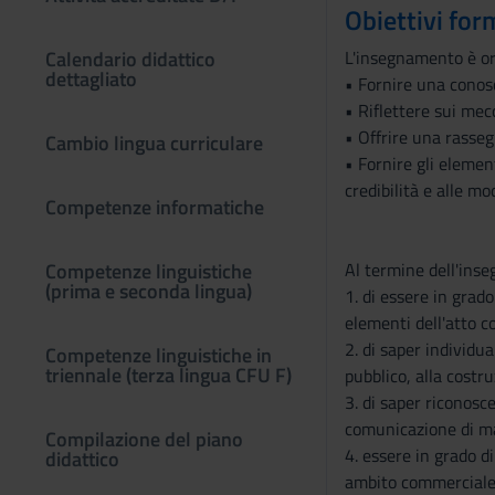
Obiettivi for
Calendario didattico
L'insegnamento è or
dettagliato
• Fornire una conos
• Riflettere sui mec
• Offrire una rasseg
Cambio lingua curriculare
• Fornire gli elemen
credibilità e alle 
Competenze informatiche
Competenze linguistiche
Al termine dell'ins
(prima e seconda lingua)
1. di essere in grad
elementi dell'atto c
2. di saper individu
Competenze linguistiche in
triennale (terza lingua CFU F)
pubblico, alla costru
3. di saper riconosc
comunicazione di m
Compilazione del piano
4. essere in grado d
didattico
ambito commerciale