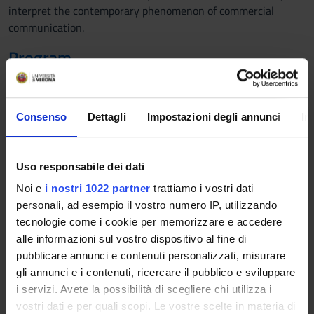
interpret the contemporary phenomenon of commercial
communication.
Program
The teaching program will cover the following contents:
Fundamental concepts (information, communication and
Consenso
Dettagli
Impostazioni degli annunci
In
social report)
The structure of the communicative relationship
The communicative process
Uso responsabile dei dati
The functions of communication
Noi e
i nostri 1022 partner
trattiamo i vostri dati
The noise and dis-functions of communication
personali, ad esempio il vostro numero IP, utilizzando
The forms of communication (non-verbal communication and
tecnologie come i cookie per memorizzare e accedere
language)
alle informazioni sul vostro dispositivo al fine di
The elements of effectiveness of public communication
pubblicare annunci e contenuti personalizzati, misurare
The approaches to the study of communication
gli annunci e i contenuti, ricercare il pubblico e sviluppare
Mediated communication
i servizi. Avete la possibilità di scegliere chi utilizza i
Mass communication
vostri dati e per quali scopi. Le vostre scelte in materia di