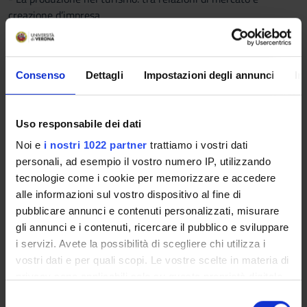
creazione d’impresa
- Le imprese di produzione e distribuzione della vacanza: tour
operator e agenzie di viaggio
- Le imprese di produzione di servizi: la ricettività, i trasporti,
Consenso
Dettagli
Impostazioni degli annunci
In
le attrazioni.
Libri di testo
nota importante: per il volume "Impresa e management tra
Uso responsabile dei dati
competitività e progresso", verificare di essere in possesso
dell'edizione corretta (seconda edizione) sostanzialmente
Noi e
i nostri 1022 partner
trattiamo i vostri dati
modificata rispetto alla precedente.
personali, ad esempio il vostro numero IP, utilizzando
STUDENTI FREQUENTANTI
tecnologie come i cookie per memorizzare e accedere
- per la parte generale:
alle informazioni sul vostro dispositivo al fine di
• appunti delle lezioni
pubblicare annunci e contenuti personalizzati, misurare
• Claudio Baccarani, Federico Brunetti, Elena Giaretta (a cura
gli annunci e i contenuti, ricercare il pubblico e sviluppare
di), Impresa e management tra competitività e progresso, 2^
i servizi. Avete la possibilità di scegliere chi utilizza i
edizione, Giappichelli, Torino, 2015 (capitoli 2, 3, 4, 7, 8, 9 -
vostri dati e per quali scopi. Le vostre scelte in materia di
eccetto paragrafo 9.4-, 11, 12, 13)
privacy sono applicabili solo su questa proprietà digitale
• Garibaldi R., Economia e gestione delle imprese turistiche,
in cui avete effettuato le vostre scelte. È possibile
S