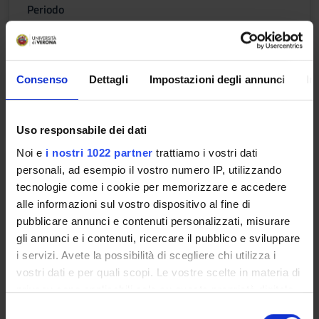
Periodo
I semestre (Area Lingue e letterature straniere)
Docenti
Riccardo Benedettini
Consenso
Dettagli
Impostazioni degli annunci
In
Orario Lezioni
Uso responsabile dei dati
Noi e
i nostri 1022 partner
trattiamo i vostri dati
PARTE II
personali, ad esempio il vostro numero IP, utilizzando
tecnologie come i cookie per memorizzare e accedere
Crediti
alle informazioni sul vostro dispositivo al fine di
3
pubblicare annunci e contenuti personalizzati, misurare
gli annunci e i contenuti, ricercare il pubblico e sviluppare
Periodo
i servizi. Avete la possibilità di scegliere chi utilizza i
I semestre (Area Lingue e letterature straniere)
vostri dati e per quali scopi. Le vostre scelte in materia di
privacy sono applicabili solo su questa proprietà digitale
Docenti
in cui avete effettuato le vostre scelte. È possibile
Riccardo Benedettini
S