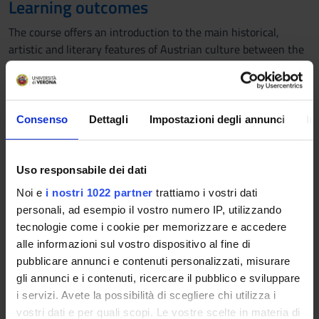
Learning outcomes
The course offers an introduction to the main historical,
artistic and literary features of Austrian culture between the
Nineteenth and Twentieth century, focusing in particular on
the distinctive cultural Austrian and Middle-European
topography (Vienna 1900, Kafka’s Prague and Salzburg) and
on the works of the most representative authors of this
Consenso
Dettagli
Impostazioni degli annunci
In
period.
At the end of the course students will have to show a deep
knowledge of the topics dealt with during the course,
Uso responsabile dei dati
regarding both the historical-literary period and the works in
Noi e
i nostri 1022 partner
trattiamo i vostri dati
original language; furthermore they will have to be able to
personali, ad esempio il vostro numero IP, utilizzando
analyze and understand the texts and to show the abilities
tecnologie come i cookie per memorizzare e accedere
developed during the course through a suitable competence in
alle informazioni sul vostro dispositivo al fine di
German.
pubblicare annunci e contenuti personalizzati, misurare
gli annunci e i contenuti, ricercare il pubblico e sviluppare
Program
i servizi. Avete la possibilità di scegliere chi utilizza i
The course (one module, "frontal" teaching) focuses on the
vostri dati e per quali scopi. Le vostre scelte in materia di