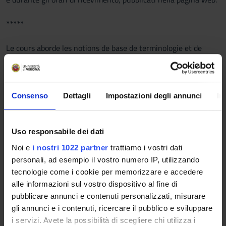
*****
Le cours aborde les notions de base de terminologie et de
terminographie en relation avec la traduction spécialisée dans
les domaines du tourisme et du commerce international.
Les notions présentées sont les suivantes: les théories de la
terminologie, surtout dans le contexte francophone; le terme;
Consenso
Dettagli
Impostazioni degli annunci
In
le domaine; la définition; le corpus; les théories de la
traduction; la traduction pragmatique; l’analyse de
traductions; la recherche des équivalents.
Uso responsabile dei dati
Des activités pratiques seront proposées, par exemple la
Noi e
i nostri 1022 partner
trattiamo i vostri dati
rédaction de fiches terminologiques français-italien et la
personali, ad esempio il vostro numero IP, utilizzando
traduction de textes concernant le tourisme et le commerce
tecnologie come i cookie per memorizzare e accedere
international.
alle informazioni sul vostro dispositivo al fine di
pubblicare annunci e contenuti personalizzati, misurare
Langue du cours: Français.
gli annunci e i contenuti, ricercare il pubblico e sviluppare
i servizi. Avete la possibilità di scegliere chi utilizza i