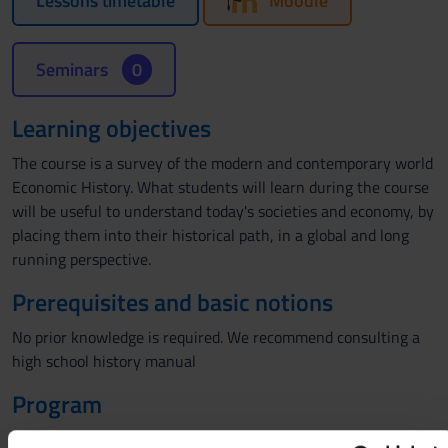
Lessons timetable
Moodle
Seminars
0
Learning objectives
The course is a survey of the modern and contemporary world
Economic History. What students will learn during the course
will be useful to understand today's societies and economy, by
placing them into their historical path, in a global and long
running perspective.
Prerequisites and basic notions
No prior knowledge is required. We recommend consulting a
high school history manual
Program
What economic processes have characterized the