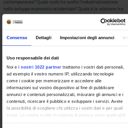
contemporanea? Quale ruolo ha svolto l'industrializzazione
nello sviluppo economico occidentale? Quale è la relazione tra
capitalismo, globalizzazione e crisi economiche?
Il corso cercherà di rispondere a queste ed altre domande,
analizzando i temi principali della storia economica
contemporanea, con particolare sensibilità verso le peculiarità
Consenso
Dettagli
Impostazioni degli annunci
In
e le similitudini fra le diverse società.
L'obiettivo del corso è di analizzare i diversi aspetti
dell'evoluzione economica europea e mondiale, dalla fine del
Uso responsabile dei dati
XVIII secolo ai primi anni del terzo millennio.
Noi e
i nostri 1022 partner
trattiamo i vostri dati personali,
Il programma affronterà i seguenti temi:
ad esempio il vostro numero IP, utilizzando tecnologie
Le organizzazioni produttive e del lavoro
come i cookie per memorizzare e accedere alle
*le rivoluzioni industriali in Europa
informazioni sul vostro dispositivo al fine di pubblicare
*l'industrializzazione fuori dall'Europa
annunci e contenuti personalizzati, misurare gli annunci e i
*le forme di impresa
contenuti, ricercare il pubblico e sviluppare i servizi. Avete
La relazione tra capitalismo, crisi e politiche economiche
la possibilità di scegliere chi utilizza i vostri dati e per quali
*l'evoluzione della finanza
scopi. Le vostre scelte in materia di privacy sono applicabili
*le crisi economiche novecentesche e l'effetto delle guerre
solo su questa proprietà digitale in cui avete effettuato le
*l'intervento degli stati in economia