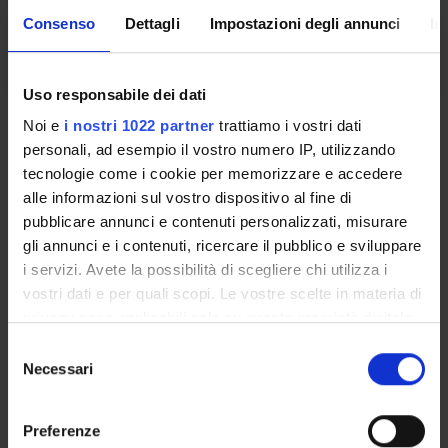
Consenso
Dettagli
Impostazioni degli annunci
In
Orario Lezioni
Uso responsabile dei dati
Obiettivi di apprendimento
Noi e
i nostri 1022 partner
trattiamo i vostri dati
personali, ad esempio il vostro numero IP, utilizzando
Al termine del corso gli studenti dovranno dimostrare di
tecnologie come i cookie per memorizzare e accedere
possedere una conoscenza pratica della grammatica e del
alle informazioni sul vostro dispositivo al fine di
lessico della lingua cinese contemporanea, che permetta loro
pubblicare annunci e contenuti personalizzati, misurare
di comunicare in modo indipendente su argomenti semplici. Gli
gli annunci e i contenuti, ricercare il pubblico e sviluppare
studenti alla fine del corso avranno raggiunto un livello di
i servizi. Avete la possibilità di scegliere chi utilizza i
conoscenza linguistica e lessicale corrispondente ad un
vostri dati e per quali scopi. Le vostre scelte in materia di
certificato HSK3, ossia un livello B1 nella classificazione
privacy sono applicabili solo su questa proprietà digitale
internazionale.
in cui avete effettuato le vostre scelte. È possibile
S
modificare o revocare il proprio consenso in qualsiasi
Prerequisiti e nozioni di base
Necessari
e
momento dalla Dichiarazione sui cookie o facendo clic
l
Competenze di Lingua Cinese 1.
sull'icona di attivazione della privacy.
e
Preferenze
z