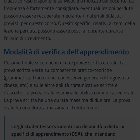
didattico reso disponibile su Moodle o indicato dal docente. La
con altre informazioni che hai fornito loro o che hanno
frequenza è fortemente consigliata: eventuali lezioni perdute
raccolto dal tuo utilizzo dei loro servizi.
possono essere recuperate mediante i materiali didattici
previsti per questo corso. Quesiti specifici relativi ai temi della
lezione perduta possono essere posti al docente durante
l’orario di ricevimento.
Modalità di verifica dell'apprendimento
L’esame finale si compone di due prove: scritta e orale. La
prova scritta verte su competenze pratico-teoriche
(grammatica, traduzione, conoscenze generali di linguistica
cinese, etc.) e sulle altre abilità comunicative scritte e
d’ascolto. La prova orale esamina le abilità comunicative orali.
La prova scritta ha una durata massima di due ore. La prova
orale ha una durata massima di trenta minuti.
Le/gli studentesse/studenti con disabilità o disturbi
specifici di apprendimento (DSA), che intendano