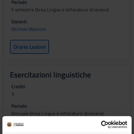
Periodo
II semestre (Area Lingue e letterature straniere)
Docenti
Michele Mannoni
Orario Lezioni
Esercitazioni linguistiche
Crediti
3
Periodo
Annuale (Area Lingue e letterature straniere)
Docenti
Lorenzo Loiudice