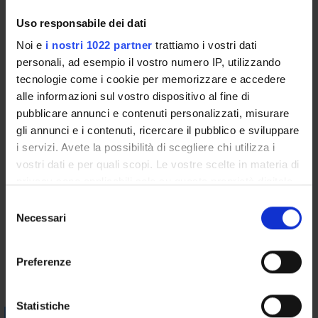
del discorso)
Uso responsabile dei dati
Programma
Noi e
i nostri 1022 partner
trattiamo i vostri dati
"La struttura della frase tedesca. Introduzione all'analisi
personali, ad esempio il vostro numero IP, utilizzando
sintattica".
tecnologie come i cookie per memorizzare e accedere
Il corso introduce lo studente all'analisi sintattica della lingua
alle informazioni sul vostro dispositivo al fine di
tedesca (analisi in costituenti; classificazione delle categorie
pubblicare annunci e contenuti personalizzati, misurare
lessicali e sintagmatiche; funzioni sintattiche e relazioni
gli annunci e i contenuti, ricercare il pubblico e sviluppare
grammaticali) nella prospettiva della cosiddetta
i servizi. Avete la possibilità di scegliere chi utilizza i
"Felderanalyse", peculiare della tradizione grammaticale
vostri dati e per quali scopi. Le vostre scelte in materia di
tedesca.
privacy sono applicabili solo su questa proprietà digitale
Gli studenti non-frequentanti si accorderanno con il docente
in cui avete effettuato le vostre scelte. È possibile
S
per alcune integrazioni bibliografiche
modificare o revocare il proprio consenso in qualsiasi
Necessari
e
Bibliografia
momento dalla Dichiarazione sui cookie o facendo clic
l
sull'icona di attivazione della privacy.
e
Preferenze
z
Vai alla bibliografia
Con il tuo consenso, vorremmo anche:
i
raccogliere informazioni sulla tua posizione
o
Statistiche