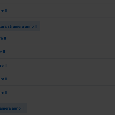
re II
ura straniera anno II
e II
 II
e II
re II
re II
aniera anno II