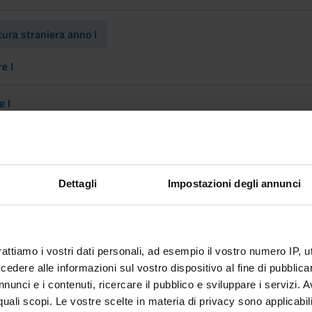
ura straniera anno I
e I
e I
re I
re I
Dettagli
Impostazioni degli annunci
re I
es
rattiamo i vostri dati personali, ad esempio il vostro numero IP, 
dere alle informazioni sul vostro dispositivo al fine di pubblica
nunci e i contenuti, ricercare il pubblico e sviluppare i servizi. A
ve a scelta
r quali scopi. Le vostre scelte in materia di privacy sono applicabi