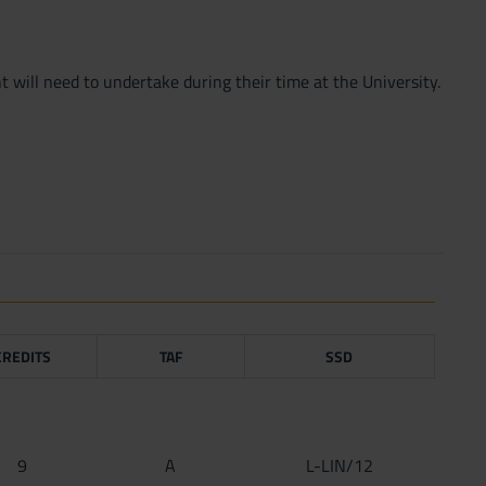
t will need to undertake during their time at the University.
r semester
CREDITS
TAF
SSD
9
A
L-LIN/12