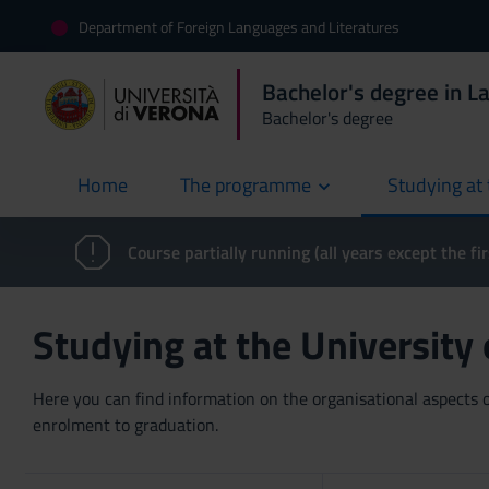
Department of Foreign Languages and Literatures
Bachelor's degree in L
Bachelor's degree
Home
The programme
Studying at 
current
Course partially running (all years except the fir
Studying at the University
Here you can find information on the organisational aspects of
enrolment to graduation.