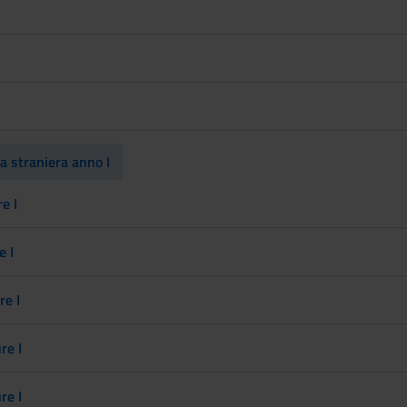
a straniera anno I
e I
e I
re I
re I
re I