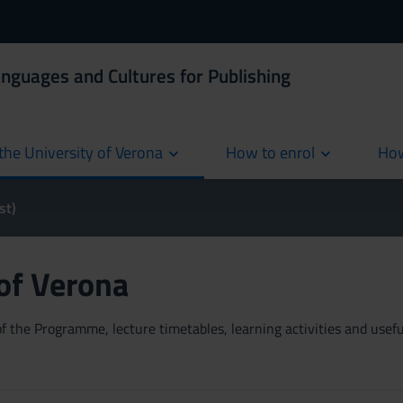
anguages and Cultures for Publishing
the University of Verona
How to enrol
How
cur
st)
 of Verona
 the Programme, lecture timetables, learning activities and useful