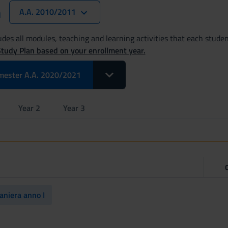
n
A.A. 2010/2011
des all modules, teaching and learning activities that each studen
Study Plan based on your enrollment year.
Toggle Dropdown Select Modules pe
mester A.A. 2020/2021
Year 2
Year 3
aniera anno I