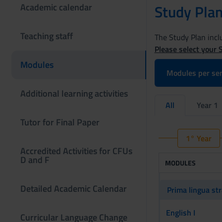
Academic calendar
Study Pla
Teaching staff
The Study Plan inclu
Please select your 
Modules
Modules per se
Additional learning activities
All
Year 1
Tutor for Final Paper
1° Year
Accredited Activities for CFUs
D and F
MODULES
Detailed Academic Calendar
Prima lingua str
English I
Curricular Language Change