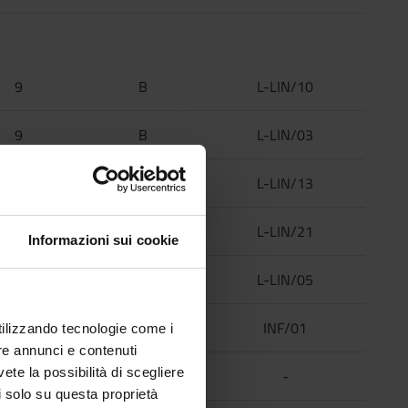
9
B
L-LIN/10
9
B
L-LIN/03
9
B
L-LIN/13
9
B
L-LIN/21
Informazioni sui cookie
9
B
L-LIN/05
6
C
INF/01
utilizzando tecnologie come i
re annunci e contenuti
vete la possibilità di scegliere
6
D
-
li solo su questa proprietà