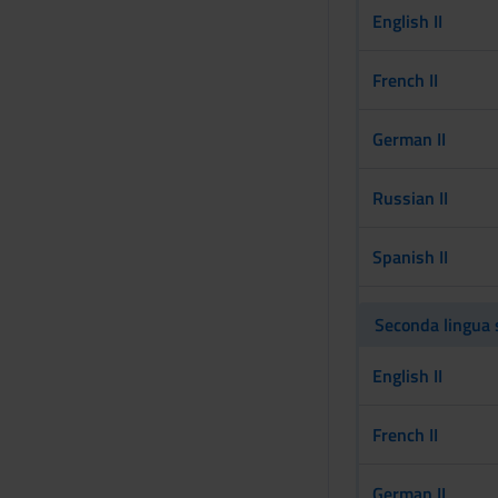
English II
French II
German II
Russian II
Spanish II
Seconda lingua s
English II
French II
German II