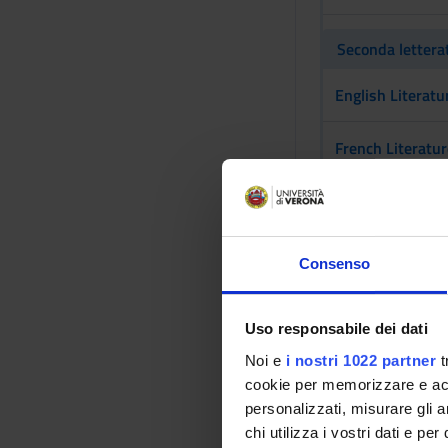
Seconda letterat
English Literatur
French Literatur
German Literatu
Russian Literatu
Consenso
Spanish Literatu
Uso responsabile dei dati
Digital Humaniti
Noi e
i nostri 1022 partner
t
cookie per memorizzare e acce
personalizzati, misurare gli an
Attivita' formati
chi utilizza i vostri dati e pe