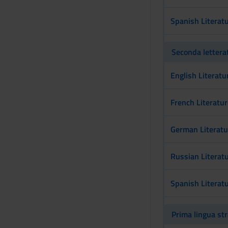
s
e
Spanish Literatu
n
s
o
Seconda letterat
English Literatur
French Literature
German Literatur
Russian Literatu
Spanish Literatu
Prima lingua str