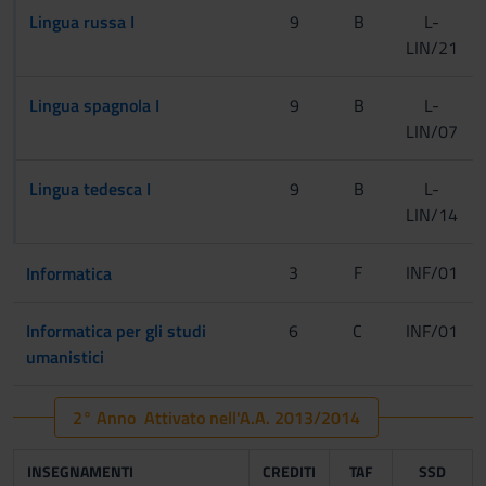
Lingua russa I
9
B
L-
LIN/21
Lingua spagnola I
9
B
L-
LIN/07
Lingua tedesca I
9
B
L-
LIN/14
[1 semestre]
3
F
INF/01
Informatica
[2 semestre]
Informatica per gli studi
6
C
INF/01
umanistici
2° Anno Attivato nell'A.A. 2013/2014
INSEGNAMENTI
CREDITI
TAF
SSD