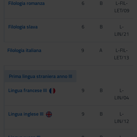
Filologia romanza
6
B
L-FIL-
LET/09
Filologia slava
6
B
L-
LIN/21
Filologia italiana
9
A
L-FIL-
LET/13
Prima lingua straniera anno III
Lingua francese III
9
B
L-
LIN/04
Lingua inglese III
9
B
L-
LIN/12