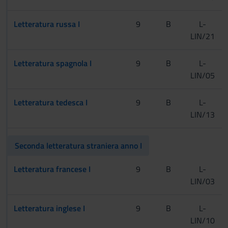
Letteratura russa I
9
B
L-
LIN/21
Letteratura spagnola I
9
B
L-
LIN/05
Letteratura tedesca I
9
B
L-
LIN/13
Seconda letteratura straniera anno I
Letteratura francese I
9
B
L-
LIN/03
Letteratura inglese I
9
B
L-
LIN/10