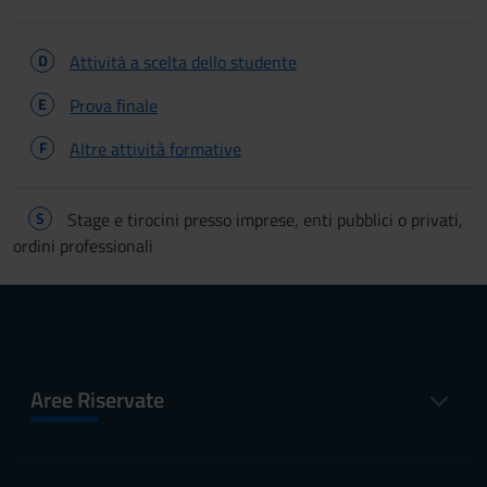
D
Attività a scelta dello studente
E
Prova finale
F
Altre attività formative
S
Stage e tirocini presso imprese, enti pubblici o privati,
ordini professionali
Aree Riservate