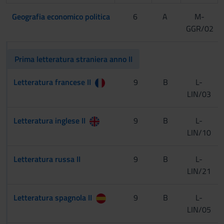
Geografia economico politica
6
A
M-
GGR/02
Prima letteratura straniera anno II
Letteratura francese II
9
B
L-
LIN/03
Letteratura inglese II
9
B
L-
LIN/10
Letteratura russa II
9
B
L-
LIN/21
Letteratura spagnola II
9
B
L-
LIN/05