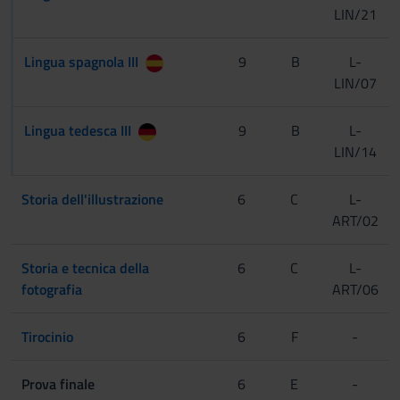
LIN/21
Lingua spagnola III
9
B
L-
LIN/07
Lingua tedesca III
9
B
L-
LIN/14
Storia dell'illustrazione
6
C
L-
ART/02
Storia e tecnica della
6
C
L-
fotografia
ART/06
Tirocinio
6
F
-
Prova finale
6
E
-