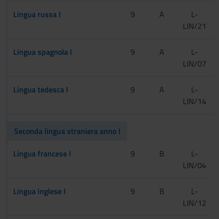
Lingua russa I
9
A
L-
LIN/21
Lingua spagnola I
9
A
L-
LIN/07
Lingua tedesca I
9
A
L-
LIN/14
Seconda lingua straniera anno I
Lingua francese I
9
B
L-
LIN/04
Lingua inglese I
9
B
L-
LIN/12