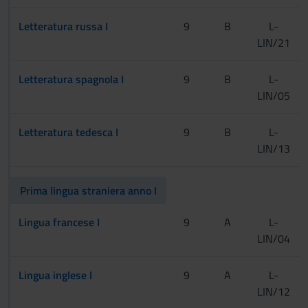
Letteratura russa I
9
B
L-
LIN/21
Letteratura spagnola I
9
B
L-
LIN/05
Letteratura tedesca I
9
B
L-
LIN/13
Prima lingua straniera anno I
Lingua francese I
9
A
L-
LIN/04
Lingua inglese I
9
A
L-
LIN/12