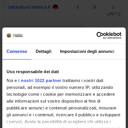
Letteratura tedesca II
9
B
L-
LIN/13
Seconda letteratura straniera anno II
Letteratura francese II
9
B
L-
LIN/03
Consenso
Dettagli
Impostazioni degli annunci
In
Letteratura inglese II
9
B
L-
Uso responsabile dei dati
LIN/10
Noi e
i nostri 1022 partner
trattiamo i vostri dati
Letteratura russa II
9
B
L-
personali, ad esempio il vostro numero IP, utilizzando
LIN/21
tecnologie come i cookie per memorizzare e accedere
alle informazioni sul vostro dispositivo al fine di
pubblicare annunci e contenuti personalizzati, misurare
Letteratura spagnola II
9
B
L-
gli annunci e i contenuti, ricercare il pubblico e sviluppare
LIN/05
i servizi. Avete la possibilità di scegliere chi utilizza i