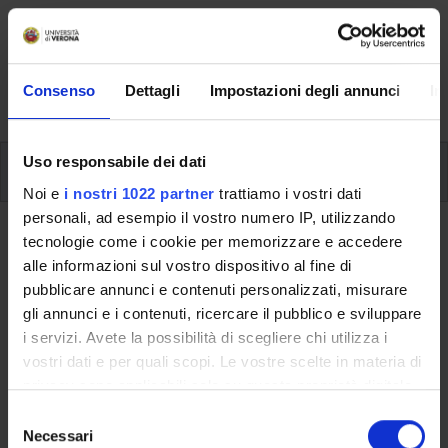
Here you can find information on the organisational
aspects of the Programme, lecture timetables, learning
activities and useful contact details for your time at the
Consenso
Dettagli
Impostazioni degli annunci
In
University, from enrolment to graduation.
Uso responsabile dei dati
Modules
Noi e
i nostri 1022 partner
trattiamo i vostri dati
personali, ad esempio il vostro numero IP, utilizzando
Back to the study plan
tecnologie come i cookie per memorizzare e accedere
alle informazioni sul vostro dispositivo al fine di
pubblicare annunci e contenuti personalizzati, misurare
Back to the modules per semester
gli annunci e i contenuti, ricercare il pubblico e sviluppare
Russian Language 3
i servizi. Avete la possibilità di scegliere chi utilizza i
vostri dati e per quali scopi. Le vostre scelte in materia di
Teaching code
Credits
privacy sono applicabili solo su questa proprietà digitale
4S002935
9
in cui avete effettuato le vostre scelte. È possibile
S
modificare o revocare il proprio consenso in qualsiasi
Necessari
e