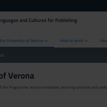
anguages and Cultures for Publishing
the University of Verona
How to enrol
How
cur
st)
 of Verona
 the Programme, lecture timetables, learning activities and useful