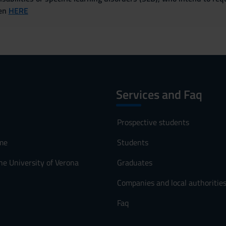
ven
HERE
Services and Faq
Prospective students
me
Students
he University of Verona
Graduates
Companies and local authoritie
Faq