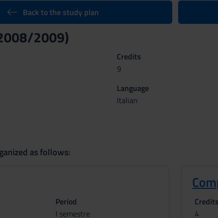
Back to the study plan
(2008/2009)
Credits
9
Language
Italian
ganized as follows:
Comp
Period
Credit
I semestre
4