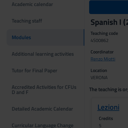
Academic calendar
Spanish I 
Teaching staff
Teaching code
Modules
4S00862
Coordinator
Additional learning activities
Renzo Miotti
Tutor for Final Paper
Location
VERONA
Accredited Activities for CFUs
The teaching is or
D and F
Lezioni
Detailed Academic Calendar
Credits
Curricular Language Change
5