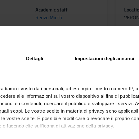
Academic staff
Locati
Renzo Miotti
VERO
tcomes
Dettagli
Impostazioni degli annunci
rattiamo i vostri dati personali, ad esempio il vostro numero IP, 
 linguistica B1
dere alle informazioni sul vostro dispositivo al fine di pubblica
nunci e i contenuti, ricercare il pubblico e sviluppare i servizi. A
r quali scopi. Le vostre scelte in materia di privacy sono applicabi
to le vostre scelte. È possibile modificare o revocare il proprio 
 o facendo clic sull'icona di attivazione della privacy.