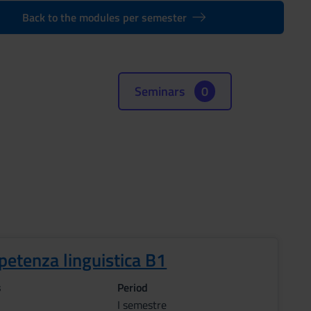
Back to the modules per semester
Seminars
0
etenza linguistica B1
s
Period
I semestre