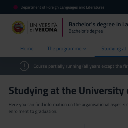
Department of Foreign Languages and Literatures
Bachelor's degree in L
Bachelor's degree
Home
The programme
Studying at 
current
Course partially running (all years except the fir
Studying at the University
Here you can find information on the organisational aspects of
enrolment to graduation.