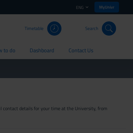
MyUnivr
ENG
Timetable
Search
 to do
Dashboard
Contact Us
rent
current
current
 contact details for your time at the University, from