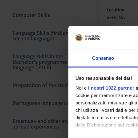
Location
Computer Skills
VERONA
Language Skills (first and
second language)
Learning ou
Module: Lezioni
Language skills in the
Consenso
Bachelor’s programme (third
-------
language CFU F)
Uso responsabile dei dati
Preparation of the study plan
Noi e
i nostri 1022 partner
t
Module: Competenza
cookie per memorizzare e acce
-------
Portuguese language course
personalizzati, misurare gli an
B1 Threshold
chi utilizza i vostri dati e pe
Program
digitale in cui avete effettua
Erasmus+ and other study
dalla Dichiarazione sui cookie
abroad experiences
Module: Lezioni
-------