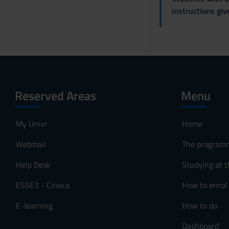
instructions gi
o
Reserved Areas
Menu
My Univr
Home
Webmail
The program
Help Desk
Studying at t
ESSE3 - Cineca
How to enrol
E-learning
How to do
Dashboard