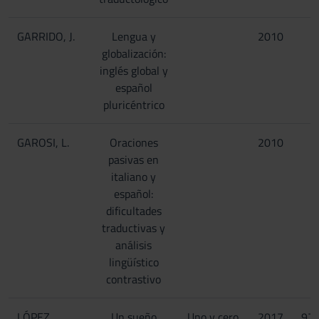
GARRIDO, J.
Lengua y
2010
globalización:
inglés global y
español
pluricéntrico
GAROSI, L.
Oraciones
2010
pasivas en
italiano y
español:
dificultades
traductivas y
análisis
lingüístico
contrastivo
LÓPEZ
Un sueño
Uno y cero
2017
97