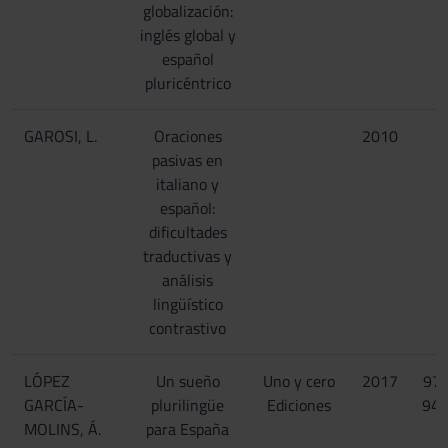
globalización:
inglés global y
español
pluricéntrico
GAROSI, L.
Oraciones
2010
pasivas en
italiano y
español:
dificultades
traductivas y
análisis
lingüístico
contrastivo
LÓPEZ
Un sueño
Uno y cero
2017
97
GARCÍA-
plurilingüe
Ediciones
94
MOLINS, Á.
para España