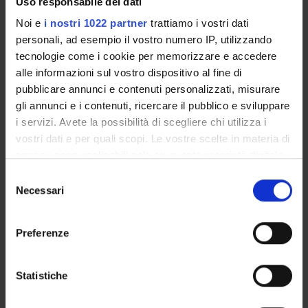
Uso responsabile dei dati
- TROVATO, G., «El régimen preposicional en español e
Noi e
i nostri 1022 partner
trattiamo i vostri dati
italiano: breve estudio contrastivo y traductológico», Ogigia, n.
personali, ad esempio il vostro numero IP, utilizzando
13, 2013, pp. 19-34.
tecnologie come i cookie per memorizzare e accedere
Reference texts
alle informazioni sul vostro dispositivo al fine di
pubblicare annunci e contenuti personalizzati, misurare
PUBLISHING
gli annunci e i contenuti, ricercare il pubblico e sviluppare
AUTHOR
TITLE
HOUSE
YEAR
I
i servizi. Avete la possibilità di scegliere chi utilizza i
vostri dati e per quali scopi. Le vostre scelte in materia di
TORRES
Del castellano
2013
privacy sono applicabili solo su questa proprietà digitale
TORRES, A.
de “un
in cui avete effettuato le vostre scelte. È possibile
S
pequeño
modificare o revocare il proprio consenso in qualsiasi
Necessari
e
rincón” al
momento dalla Dichiarazione sui cookie o facendo clic
l
español
sull'icona di attivazione della privacy.
e
internacional
Preferenze
z
Con il tuo consenso, vorremmo anche:
i
MORENO
«Demografía
Fundación
2016
97
raccogliere informazioni sulla tua posizione
o
Statistiche
FERNÁNDEZ,
de la lengua
Telefónica
geografica, con un'approssimazione di qualche
n
F. – OTERO
española»
16
metro,