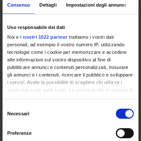
Not yet available
Consenso
Dettagli
Impostazioni degli annunci
In
The Degree programme teaching regulations, published on
Uso responsabile dei dati
june/july
set out the organisational aspects of the degree
Noi e
i nostri 1022 partner
trattiamo i vostri dati
programme, in line with the University’s teaching
personali, ad esempio il vostro numero IP, utilizzando
regulations. It includes general information about the
tecnologie come i cookie per memorizzare e accedere
programme, links to the relevant module web pages and
alle informazioni sul vostro dispositivo al fine di
specifies the administrative aspects.
pubblicare annunci e contenuti personalizzati, misurare
gli annunci e i contenuti, ricercare il pubblico e sviluppare
Other Rules
i servizi. Avete la possibilità di scegliere chi utilizza i
vostri dati e per quali scopi. Le vostre scelte in materia di
privacy sono applicabili solo su questa proprietà digitale
Student fees regulations
in cui avete effettuato le vostre scelte. È possibile
S
Link
modificare o revocare il proprio consenso in qualsiasi
Necessari
e
momento dalla Dichiarazione sui cookie o facendo clic
l
sull'icona di attivazione della privacy.
e
Preferenze
z
Student regulations