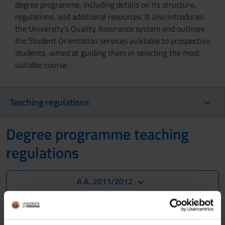
degree programme, including details on its structure,
regulations, and additional resources. It also introduces
the University’s Quality Assurance system and outlines
the Student Orientation services available to prospective
students, aimed at guiding them in selecting the most
suitable course.
Teaching regulations
Degree programme teaching
regulations
A.A. 2011/2012