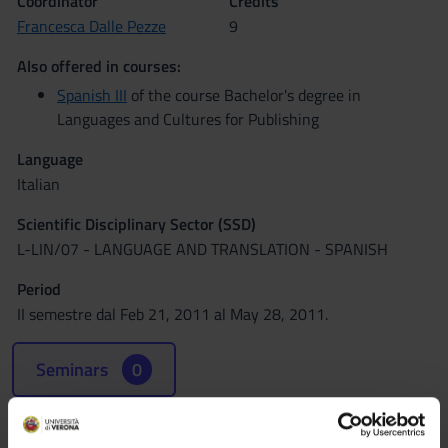
Coordinator
Credits
Francesca Dalle Pezze
9
Also offered in courses:
Spanish III
of the course Bachelor's degree in
Languages and Cultures for Publishing
Language
Italian
Scientific Disciplinary Sector (SSD)
L-LIN/07 - LANGUAGE AND TRANSLATION - SPANISH
Period
II semestre dal Feb 21, 2011 al May 28, 2011.
Seminars
0
Learning outcomes