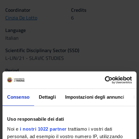
Coordinator
Credits
Cinzia De Lotto
6
Language
Italian
Scientific Disciplinary Sector (SSD)
L-LIN/21 - SLAVIC STUDIES
Period
I semestre dal Oct 3, 2011 al Jan 14, 2012.
Seminars
0
Consenso
Dettagli
Impostazioni degli annunci
In
Learning outcomes
Uso responsabile dei dati
The course offers an approach to nineteenth- and twentieth-
Noi e
i nostri 1022 partner
trattiamo i vostri dati
century Russian poetry, through a critical reading of the
personali, ad esempio il vostro numero IP, utilizzando