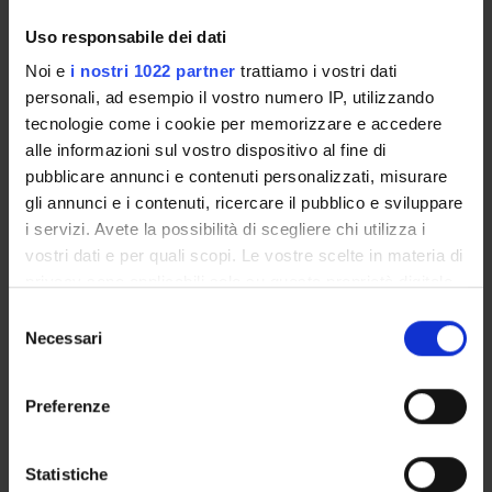
Coordinator
Credits
Paola Perazzolo
9
Uso responsabile dei dati
Also offered in courses:
Noi e
i nostri 1022 partner
trattiamo i vostri dati
personali, ad esempio il vostro numero IP, utilizzando
French Literature II
of the course Bachelor's degree in
tecnologie come i cookie per memorizzare e accedere
Languages and Cultures for Publishing
alle informazioni sul vostro dispositivo al fine di
Language
pubblicare annunci e contenuti personalizzati, misurare
French
gli annunci e i contenuti, ricercare il pubblico e sviluppare
i servizi. Avete la possibilità di scegliere chi utilizza i
Scientific Disciplinary Sector (SSD)
vostri dati e per quali scopi. Le vostre scelte in materia di
L-LIN/03 - FRENCH LITERATURE
privacy sono applicabili solo su questa proprietà digitale
in cui avete effettuato le vostre scelte. È possibile
Period
S
modificare o revocare il proprio consenso in qualsiasi
Necessari
I semestre dal Oct 1, 2013 al Jan 11, 2014.
e
momento dalla Dichiarazione sui cookie o facendo clic
l
Location
sull'icona di attivazione della privacy.
e
Preferenze
VERONA
z
Con il tuo consenso, vorremmo anche:
i
raccogliere informazioni sulla tua posizione
Seminars
0
o
Statistiche