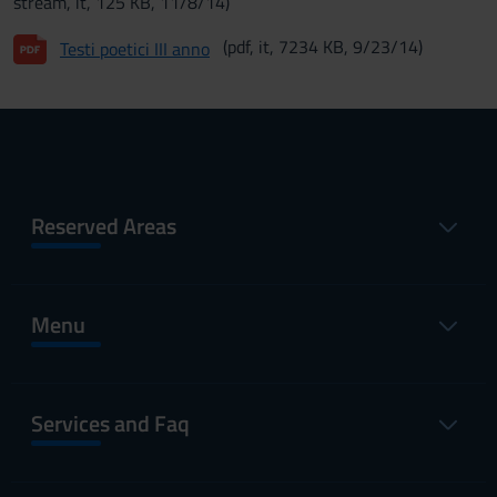
stream, it, 125 KB, 11/8/14)
(pdf, it, 7234 KB, 9/23/14)
Testi poetici III anno
Reserved Areas
Menu
Services and Faq