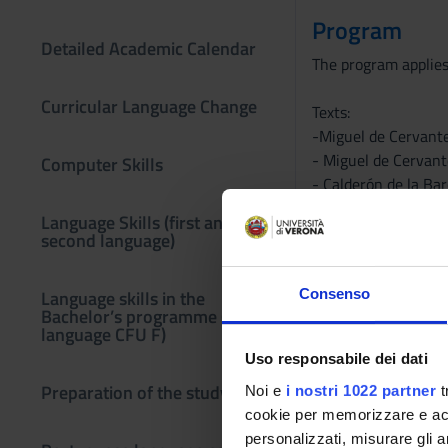
Program
Detailed Academic Calendar
The program applies
Curricular Language Change
Texts:
-Miguel de Cervante
- Miguel de Cervante
Computer Skills
- Calderón de la Bar
- Lope de Vega, La 
Language Skills (first and
- Lazarillo de Torme
second language)
-Francisco de Queve
- A selection of poe
Consenso
Language skills in the
Bachelor’s programme (third
Textbooks:
language CFU F)
- Felipe Pedraza Jim
Uso responsabile dei dati
- L’età d’oro della l
Preparation of the study plan
Noi e
i nostri 1022 partner
t
- John H. Elliott, L
cookie per memorizzare e acce
personalizzati, misurare gli an