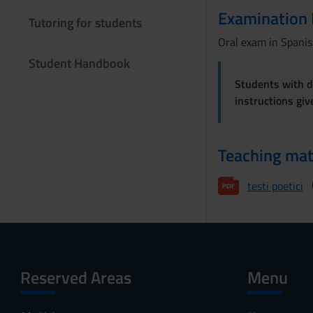
n
Examination
Tutoring for students
s
e
Oral exam in Spanis
n
Student Handbook
s
Students with di
o
instructions gi
Teaching mat
testi poetici
Reserved Areas
Menu