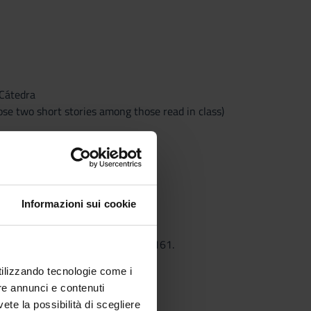
 Cátedra
ose two short stories among those read in class)
Informazioni sui cookie
 Barcelona, Ariel, 2002, pp. 113-161.
nze, La Nuova Italia, pp. 3-197.
utilizzando tecnologie come i
, pp. 285-447.
re annunci e contenuti
vete la possibilità di scegliere