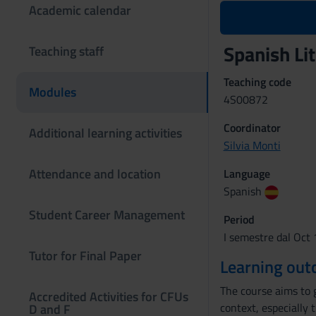
Academic calendar
Spanish Li
Teaching staff
Teaching code
Modules
4S00872
Coordinator
Additional learning activities
Silvia Monti
Attendance and location
Language
Spanish
Student Career Management
Period
I semestre dal Oct 
Tutor for Final Paper
Learning ou
The course aims to g
Accredited Activities for CFUs
context, especially 
D and F