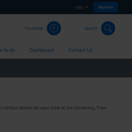
MyUnivr
ENG
Timetable
Search
 to do
Dashboard
Contact Us
rent
current
current
 contact details for your time at the University, from