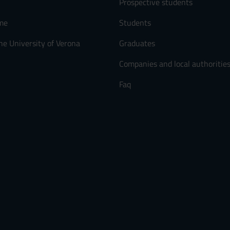
Prospective students
me
Students
he University of Verona
Graduates
Companies and local authoritie
Faq