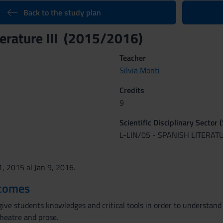
Back to the study plan
terature III (2015/2016)
Teacher
Silvia Monti
Credits
9
Scientific Disciplinary Sector 
L-LIN/05 - SPANISH LITERAT
1, 2015 al Jan 9, 2016.
tcomes
ive students knowledges and critical tools in order to understand Sp
theatre and prose.