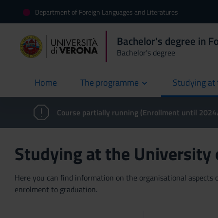
Department of Foreign Languages and Literatures
Bachelor's degree in F
Bachelor's degree
Home
The programme
Studying at 
current
Course partially running (Enrollment until 202
Studying at the University
Here you can find information on the organisational aspects of
enrolment to graduation.