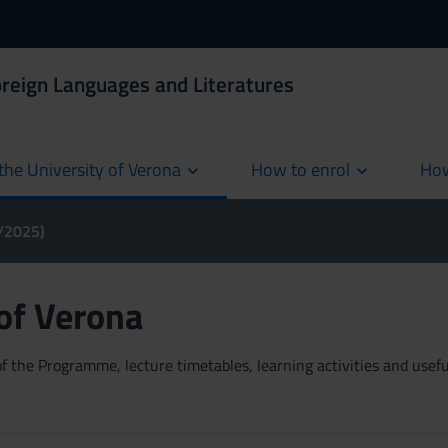
oreign Languages and Literatures
the University of Verona
How to enrol
How
cur
4/2025)
 of Verona
 the Programme, lecture timetables, learning activities and useful