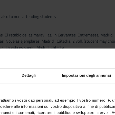
 also to non-attending students
s, El retablo de las maravillas, in Cervantes, Entremeses, Madrid,
s, Novelas ejemplares, Madrid , Cátedra, 2 voll. (student may cho
ca, La vida es sueño, Madrid, Cátedra
dama boba, Madrid, Cátedra
s, Madrid, Cátedra
do, El buscón, Madrid, Cátedra
tical texts uploaded in the course web page.
Dettagli
Impostazioni degli annunci
énez – M. Rodríguez Cáceres, Las épocas de la literatura española,
etteratura spagnola. Il Seicento, a cura di Maria Grazia Profeti, Fire
rattiamo i vostri dati personali, ad esempio il vostro numero IP, 
a Spagna imperiale, 1469-1716, Bologna, Il Mulino, 2006, cap. 7-10
dere alle informazioni sul vostro dispositivo al fine di pubblica
nunci e i contenuti, ricercare il pubblico e sviluppare i servizi. A