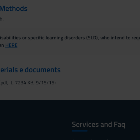
 Methods
h.
sabilities or specific learning disorders (SLD), who intend to re
ven
HERE
erials e documents
(pdf, it, 7234 KB, 9/15/15)
Services and Faq