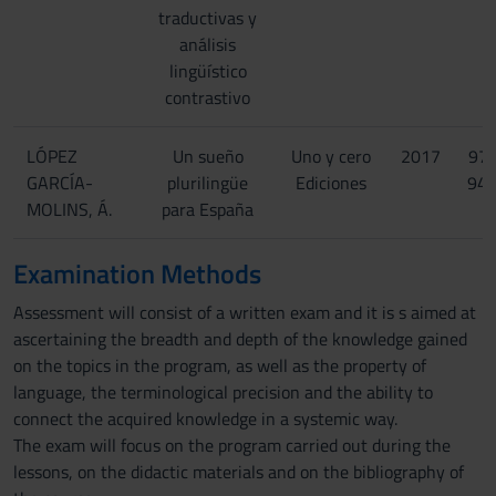
traductivas y
análisis
lingüístico
contrastivo
LÓPEZ
Un sueño
Uno y cero
2017
97
GARCÍA-
plurilingüe
Ediciones
94
MOLINS, Á.
para España
Examination Methods
Assessment will consist of a written exam and it is s aimed at
ascertaining the breadth and depth of the knowledge gained
on the topics in the program, as well as the property of
language, the terminological precision and the ability to
connect the acquired knowledge in a systemic way.
The exam will focus on the program carried out during the
lessons, on the didactic materials and on the bibliography of