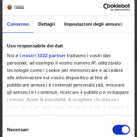
Here you can find information on the organisational
aspects of the Programme, lecture timetables, learning
activities and useful contact details for your time at the
Consenso
Dettagli
Impostazioni degli annunci
In
University, from enrolment to graduation.
Uso responsabile dei dati
Modules
Noi e
i nostri 1022 partner
trattiamo i vostri dati
personali, ad esempio il vostro numero IP, utilizzando
tecnologie come i cookie per memorizzare e accedere
Back to the study plan
alle informazioni sul vostro dispositivo al fine di
pubblicare annunci e contenuti personalizzati, misurare
Back to the modules per semester
gli annunci e i contenuti, ricercare il pubblico e sviluppare
i servizi. Avete la possibilità di scegliere chi utilizza i
English III
vostri dati e per quali scopi. Le vostre scelte in materia di
privacy sono applicabili solo su questa proprietà digitale
Teaching code
Credits
in cui avete effettuato le vostre scelte. È possibile
S
4S00887
9
modificare o revocare il proprio consenso in qualsiasi
Necessari
e
momento dalla Dichiarazione sui cookie o facendo clic