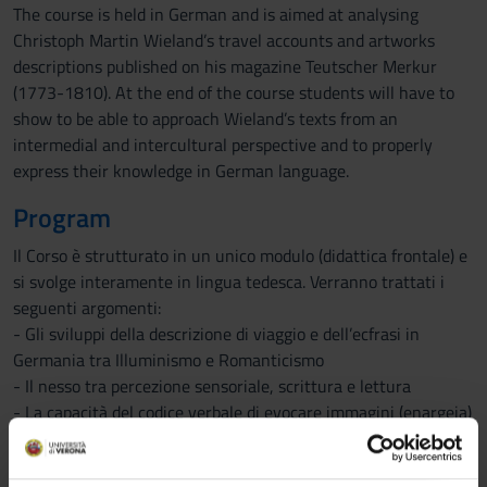
The course is held in German and is aimed at analysing
Christoph Martin Wieland’s travel accounts and artworks
descriptions published on his magazine Teutscher Merkur
(1773-1810). At the end of the course students will have to
show to be able to approach Wieland’s texts from an
intermedial and intercultural perspective and to properly
express their knowledge in German language.
Program
Il Corso è strutturato in un unico modulo (didattica frontale) e
si svolge interamente in lingua tedesca. Verranno trattati i
seguenti argomenti:
- Gli sviluppi della descrizione di viaggio e dell’ecfrasi in
Germania tra Illuminismo e Romanticismo
- Il nesso tra percezione sensoriale, scrittura e lettura
- La capacità del codice verbale di evocare immagini (enargeia)
Bibliografia
- W. Heinse, Düsseldorfer Gemäldebriefe, Frankfurt M.,