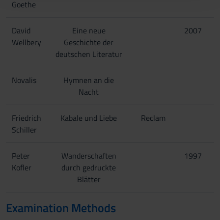
con altre informazioni che hai fornito loro o che hanno
Goethe
raccolto dal tuo utilizzo dei loro servizi.
David
Eine neue
2007
Wellbery
Geschichte der
deutschen Literatur
Novalis
Hymnen an die
Nacht
Friedrich
Kabale und Liebe
Reclam
Schiller
Peter
Wanderschaften
1997
Kofler
durch gedruckte
Blätter
Examination Methods