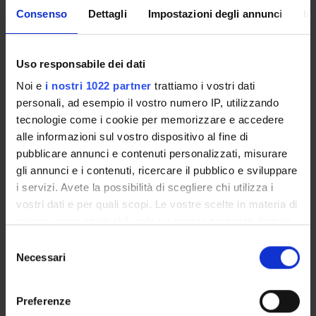
Leipzig, 1996.
Consenso
Dettagli
Impostazioni degli annunci
In
- P. Kofler, Wanderschaften durch gedruckte Blätter: Italien in
Wielands „Merkur“, Bozen, Innsbruck, Wien, 1997.
Ulteriore bibliografia sarà fornita durante il corso.
Uso responsabile dei dati
Letture canoniche:
Noi e
i nostri 1022 partner
trattiamo i vostri dati
- G. E. Lessing, Minna von Barnhelm oder das Soldatenglück.
personali, ad esempio il vostro numero IP, utilizzando
Studienausgabe. Reclam oppure Nathan der Weise. Text und
tecnologie come i cookie per memorizzare e accedere
Kontext. Reclam.
alle informazioni sul vostro dispositivo al fine di
- J. W. Goethe, Die Leiden des jungen Werther. Text und
pubblicare annunci e contenuti personalizzati, misurare
Kontext. Reclam.
gli annunci e i contenuti, ricercare il pubblico e sviluppare
- Fr. Schiller, Kabale und Liebe. Text und Kontext. Reclam.
i servizi. Avete la possibilità di scegliere chi utilizza i
- Novalis, Hymnen an die Nacht. Anaconda Verlag.
vostri dati e per quali scopi. Le vostre scelte in materia di
privacy sono applicabili solo su questa proprietà digitale
Manuali di storia della letteratura:
in cui avete effettuato le vostre scelte. È possibile
S
- David Wellbery, Eine neue Geschichte der deutschen
modificare o revocare il proprio consenso in qualsiasi
Necessari
e
Literatur. Wissenschaftliche Buchgesellschaft.
momento dalla Dichiarazione sui cookie o facendo clic
l
- Wolfgang Beutin, Deutsche Literaturgeschichte von den
sull'icona di attivazione della privacy.
e
Preferenze
Anfängen bis zur Gegenwart. Metzler.
z