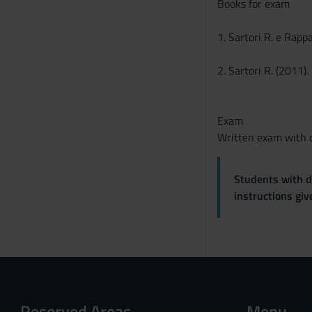
Books for exam
o
n
1. Sartori R. e Rapp
s
e
2. Sartori R. (2011)
n
s
o
Exam
Written exam with o
Students with di
instructions gi
Reserved Areas
Menu