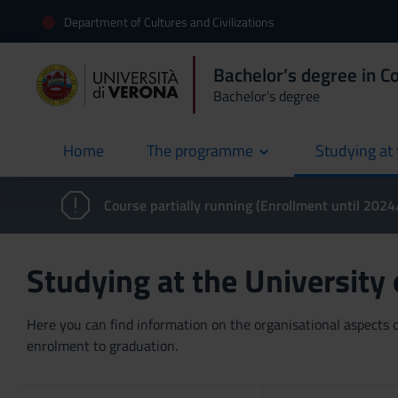
Department of Cultures and Civilizations
Bachelor’s degree in 
Bachelor's degree
Home
The programme
Studying at 
current
Course partially running (Enrollment until 202
Studying at the University
Here you can find information on the organisational aspects of
enrolment to graduation.