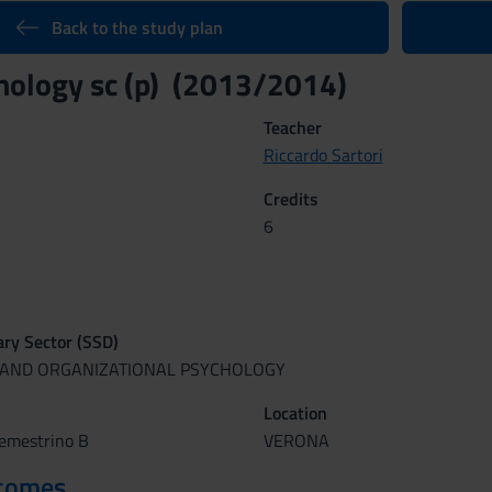
Back to the study plan
hology sc (p) (2013/2014)
Teacher
Riccardo Sartori
Credits
6
nary Sector (SSD)
 AND ORGANIZATIONAL PSYCHOLOGY
Location
 semestrino B
VERONA
tcomes