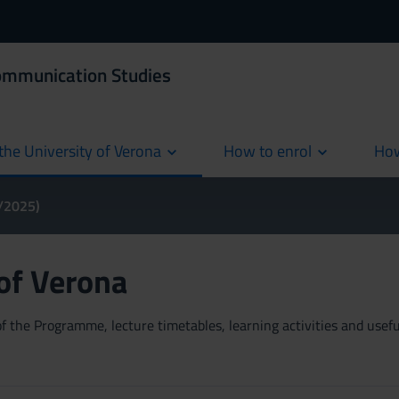
Communication Studies
the University of Verona
How to enrol
How
cur
4/2025)
 of Verona
 the Programme, lecture timetables, learning activities and useful