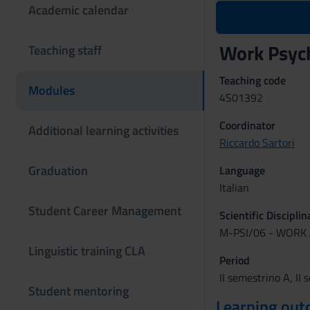
Academic calendar
Work Psyc
Teaching staff
Teaching code
Modules
4S01392
Coordinator
Additional learning activities
Riccardo Sartori
Graduation
Language
Italian
Student Career Management
Scientific Discipli
M-PSI/06 - WORK
Linguistic training CLA
Period
II semestrino A, II
Student mentoring
Learning ou