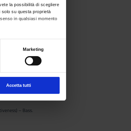
vete la possibilità di scegliere
li solo su questa proprietà
consenso in qualsiasi momento
alche metro,
Marketing
e specifiche (impronte
ezione dettagli
. Puoi
Accetta tutti
l media e per analizzare il
ostri partner che si occupano
azioni che hai fornito loro o
ctiveness) – Bass.