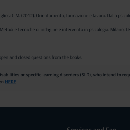
agliosi C.M. (2012). Orientamento, formazione e lavoro. Dalla psicol
. Metodi e tecniche di indagine e intervento in psicologia. Milano, L
pen and closed questions from the books.
sabilities or specific learning disorders (SLD), who intend to re
ven
HERE
Services and Faq