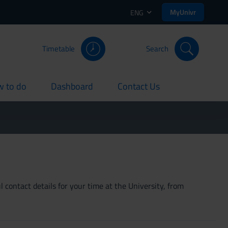
MyUnivr
ENG
Timetable
Search
 to do
Dashboard
Contact Us
rent
current
current
 contact details for your time at the University, from