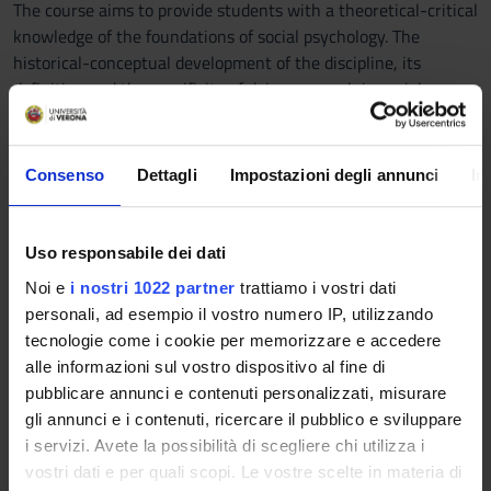
The course aims to provide students with a theoretical-critical
knowledge of the foundations of social psychology. The
historical-conceptual development of the discipline, its
definition and the specificity of doing research in social
psychology will be presented. For example, the themes related
to self-perception, social perception, dynamics related to
social influence will be explored with particular attention to
Consenso
Dettagli
Impostazioni degli annunci
In
conformism and dyadic and group interactions. At the end of
the module the student should know the basic aspects of the
discipline and be able to read with a psychosocial view the
Uso responsabile dei dati
main dynamics that govern social functioning.
Noi e
i nostri 1022 partner
trattiamo i vostri dati
Program
personali, ad esempio il vostro numero IP, utilizzando
tecnologie come i cookie per memorizzare e accedere
The module covers the following topics:
alle informazioni sul vostro dispositivo al fine di
• Introduction and research methodology in social psychology
pubblicare annunci e contenuti personalizzati, misurare
• Social Influence
gli annunci e i contenuti, ricercare il pubblico e sviluppare
• Groups and group interactions
i servizi. Avete la possibilità di scegliere chi utilizza i
• Aggressiveness
vostri dati e per quali scopi. Le vostre scelte in materia di
• Pro-social behaviour