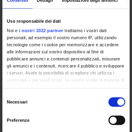
Consenso
Dettagli
Impostazioni degli annunci
In
Conoscenza degli istituti fondamentali del diritto.
Programma
Uso responsabile dei dati
Noi e
i nostri 1022 partner
trattiamo i vostri dati
Programma del corso:
personali, ad esempio il vostro numero IP, utilizzando
A) Parte generale:
tecnologie come i cookie per memorizzare e accedere
- introduzione alla materia giuridica, con specifico riferimento
alle informazioni sul vostro dispositivo al fine di
ai concetti di norma giuridica, di ordinamento giuridico e di
pubblicare annunci e contenuti personalizzati, misurare
posizione soggettiva sostanziale.
gli annunci e i contenuti, ricercare il pubblico e sviluppare
- Le fonti del diritto.
i servizi. Avete la possibilità di scegliere chi utilizza i
- La Corte costituzionale.
vostri dati e per quali scopi. Le vostre scelte in materia di
B) Parte speciale:
privacy sono applicabili solo su questa proprietà digitale
- Il principio di libertà di manifestazione del pensiero e di
in cui avete effettuato le vostre scelte. È possibile
espressione; la libertà di stampa e di informazione; il diritto di
S
modificare o revocare il proprio consenso in qualsiasi
cronaca, critica e satira.
Necessari
e
momento dalla Dichiarazione sui cookie o facendo clic
- La disciplina del sistema radiotelevisivo.
l
sull'icona di attivazione della privacy.
- La disciplina della cinematografia e del teatro.
e
Preferenze
- I finanziamenti dello spettacolo.
z
Con il tuo consenso, vorremmo anche:
-La disciplina di Internet.
i