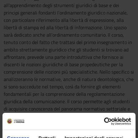
all’apprendimento degli strumenti giuridici di base e dei
principi generali fondanti l’ordinamento giuridico nazionale,
con particolare riferimento alla libertà di espressione, alla
libertà di stampa ed alla libertà di informazione. Uno spazio
sarà dedicato anche all’ordinamento comunitario. Il corso,
tenuto conto del fatto che trattasi del primo insegnamento in
ambito strettamente giuridico che gli studenti si trovano ad
affrontare, prevede una parte introduttiva che fornisce ai
discenti le nozioni giuridiche di base propedeutiche per la
comprensione delle nozioni più specialistiche. Nello specifico si
analizzeranno le normative, anche di natura deontologica, che
si sono succedute nel tempo, così da fornire gli elementi
fondamentali per la comprensione della regolamentazione
giuridica della comunicazione. Il corso permette agli studenti
di acquisire conoscenza del panorama normativo settoriale e
dei limiti che incontrano la libertà di espressione ed il diritto di
cronaca costituzionalmente garantiti.
Prerequisiti e nozioni di base