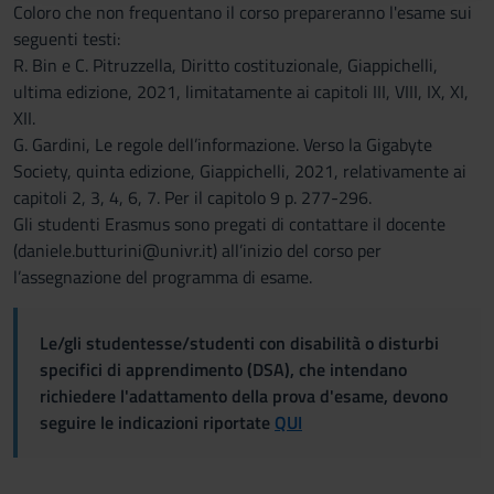
raccolto dal tuo utilizzo dei loro servizi.
Coloro che non frequentano il corso prepareranno l'esame sui
seguenti testi:
R. Bin e C. Pitruzzella, Diritto costituzionale, Giappichelli,
ultima edizione, 2021, limitatamente ai capitoli III, VIII, IX, XI,
XII.
G. Gardini, Le regole dell’informazione. Verso la Gigabyte
Society, quinta edizione, Giappichelli, 2021, relativamente ai
capitoli 2, 3, 4, 6, 7. Per il capitolo 9 p. 277-296.
Gli studenti Erasmus sono pregati di contattare il docente
(daniele.butturini@univr.it) all’inizio del corso per
l’assegnazione del programma di esame.
Le/gli studentesse/studenti con disabilità o disturbi
specifici di apprendimento (DSA), che intendano
richiedere l'adattamento della prova d'esame, devono
seguire le indicazioni riportate
QUI