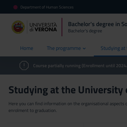
Department of Human Sciences
Bachelor's degree in S
Bachelor's degree
Home
The programme
Studying at 
current
Course partially running (Enrollment until 202
Studying at the University
Here you can find information on the organisational aspects of
enrolment to graduation.