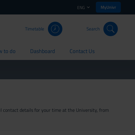
MyUnivr
ENG
Timetable
Search
 to do
Dashboard
Contact Us
rent
current
current
 contact details for your time at the University, from