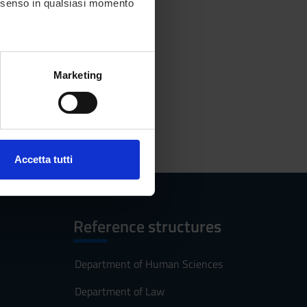
consenso in qualsiasi momento
alche metro,
Marketing
e specifiche (impronte
ezione dettagli
. Puoi
Accetta tutti
l media e per analizzare il
ostri partner che si occupano
azioni che hai fornito loro o
Reference structures
Department of Human Sciences
Department of Law