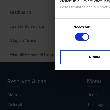
digitale in cui avete effettua
dalla Dichiarazione sui cookie
Graduation
Con il tuo consenso, vorrem
S
Assistente Sociale
raccogliere informazi
Necessari
e
Identificare il tuo di
l
digitali).
e
Stage e Tirocini
Approfondisci come vengono el
z
modificare o ritirare il tuo 
i
Modalità e sedi di frequenza
o
Rifiuta
Utilizziamo i cookie per perso
n
nostro traffico. Condividiamo 
e
di analisi dei dati web, pubbl
d
Reserved Areas
Menu
che hanno raccolto dal tuo uti
e
l
c
My Univr
Home
o
Webmail
The program
n
s