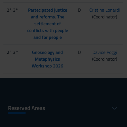
2° 3°
Partecipated justice
D
Cristina Lonardi
and reforms. The
(Coordinator)
settlement of
conflicts with people
and for people
2° 3°
Gnoseology and
D
Davide Poggi
Metaphysics
(Coordinator)
Workshop 2026
Reserved Areas