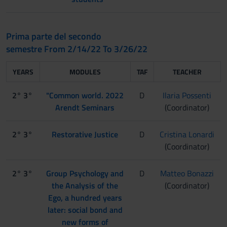
Prima parte del secondo
semestre From 2/14/22 To 3/26/22
YEARS
MODULES
TAF
TEACHER
2° 3°
"Common world. 2022
D
Ilaria Possenti
Arendt Seminars
(Coordinator)
2° 3°
Restorative Justice
D
Cristina Lonardi
(Coordinator)
2° 3°
Group Psychology and
D
Matteo Bonazzi
the Analysis of the
(Coordinator)
Ego, a hundred years
later: social bond and
new forms of