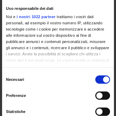
2° 3°
What paradigms
D
Paola Dal Toso
Uso responsabile dei dati
beyond the pandemic?
(Coordinator)
Noi e
i nostri 1022 partner
trattiamo i vostri dati
personali, ad esempio il vostro numero IP, utilizzando
2° 3°
The contagion and the
D
Carlo Chiurco
tecnologie come i cookie per memorizzare e accedere
cure. The world after
(Coordinator)
alle informazioni sul vostro dispositivo al fine di
the virus
pubblicare annunci e contenuti personalizzati, misurare
gli annunci e i contenuti, ricercare il pubblico e sviluppare
2° 3°
The ethics and
D
Gianluca Solla
i servizi. Avete la possibilità di scegliere chi utilizza i
aesthetics of the image
(Coordinator)
vostri dati e per quali scopi. Le vostre scelte in materia di
privacy sono applicabili solo su questa proprietà digitale
in cui avete effettuato le vostre scelte. È possibile
Seconda parte del primo
S
modificare o revocare il proprio consenso in qualsiasi
Necessari
semestre From 11/15/21 To 1/12/22
e
momento dalla Dichiarazione sui cookie o facendo clic
l
sull'icona di attivazione della privacy.
YEARS
MODULES
TAF
TEACHER
e
Preferenze
z
Con il tuo consenso, vorremmo anche:
2° 3°
What paradigms
D
Paola Dal Toso
i
beyond the pandemic?
(Coordinator)
raccogliere informazioni sulla tua posizione
o
Statistiche