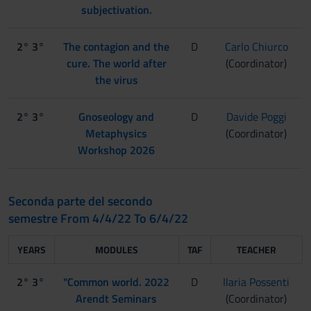
subjectivation.
2° 3°
The contagion and the
D
Carlo Chiurco
cure. The world after
(Coordinator)
the virus
2° 3°
Gnoseology and
D
Davide Poggi
Metaphysics
(Coordinator)
Workshop 2026
Seconda parte del secondo
semestre From 4/4/22 To 6/4/22
YEARS
MODULES
TAF
TEACHER
2° 3°
"Common world. 2022
D
Ilaria Possenti
Arendt Seminars
(Coordinator)