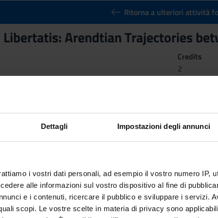
Ritorna a ulteriori attività 
 Libertatis: Arendtian Trajectories be
Credits
2
n by
Constitutio Libertatis: Arendtian Trajectories between the Law
r security and international policies
Dettagli
Impostazioni degli annunci
rattiamo i vostri dati personali, ad esempio il vostro numero IP, 
dere alle informazioni sul vostro dispositivo al fine di pubblica
nunci e i contenuti, ricercare il pubblico e sviluppare i servizi. A
r quali scopi. Le vostre scelte in materia di privacy sono applicabi