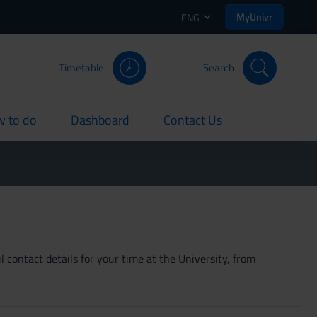
MyUnivr
ENG
Timetable
Search
 to do
Dashboard
Contact Us
rent
current
current
 contact details for your time at the University, from