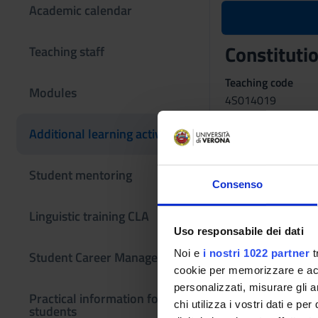
Academic calendar
Constitutio
Teaching staff
Teaching code
Modules
4S014019
The course is give
Additional learning activities
Strategic studies fo
Student mentoring
Consenso
Linguistic training CLA
Uso responsabile dei dati
Noi e
i nostri 1022 partner
t
Student Career Management
cookie per memorizzare e acce
personalizzati, misurare gli an
Practical information for
chi utilizza i vostri dati e pe
students