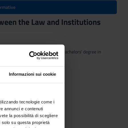
formative
tween the Law and Institutions
 and Institutions
(2024/2025) - Bachelors' degree in
Informazioni sui cookie
utilizzando tecnologie come i
re annunci e contenuti
vete la possibilità di scegliere
li solo su questa proprietà