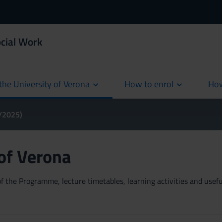
ocial Work
the University of Verona
How to enrol
How
cur
4/2025)
 of Verona
 the Programme, lecture timetables, learning activities and useful