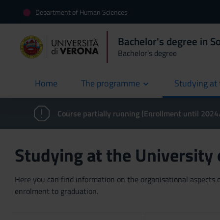
Department of Human Sciences
Bachelor's degree in S
Bachelor's degree
Home
The programme
Studying at 
current
Course partially running (Enrollment until 202
Studying at the University
Here you can find information on the organisational aspects of
enrolment to graduation.