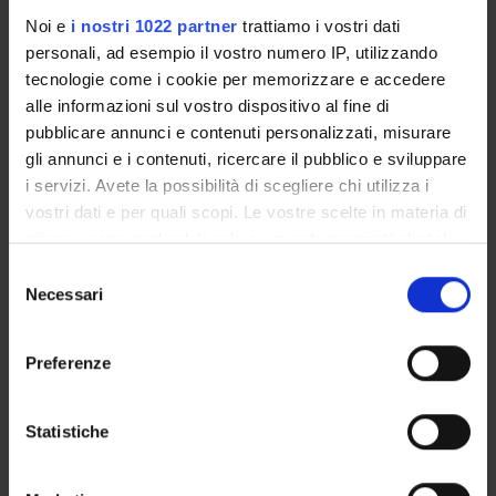
Coordinatore
Lingua di erogazione
Noi e
i nostri 1022 partner
trattiamo i vostri dati
Anna Maria Giarola
Italiano
personali, ad esempio il vostro numero IP, utilizzando
tecnologie come i cookie per memorizzare e accedere
Seminari
0
alle informazioni sul vostro dispositivo al fine di
pubblicare annunci e contenuti personalizzati, misurare
L'insegnamento è organizzato come segue:
gli annunci e i contenuti, ricercare il pubblico e sviluppare
i servizi. Avete la possibilità di scegliere chi utilizza i
TEORIA
vostri dati e per quali scopi. Le vostre scelte in materia di
privacy sono applicabili solo su questa proprietà digitale
Crediti
Periodo
in cui avete effettuato le vostre scelte. È possibile
S
6
Vedi pagina del modulo
modificare o revocare il proprio consenso in qualsiasi
Necessari
e
momento dalla Dichiarazione sui cookie o facendo clic
l
Docenti
sull'icona di attivazione della privacy.
e
Vedi pagina del modulo
Preferenze
z
Con il tuo consenso, vorremmo anche:
i
raccogliere informazioni sulla tua posizione
o
Statistiche
LABORATORIO DI GUIDA AL
geografica, con un'approssimazione di qualche
n
TIROCINIO 2
metro,
e