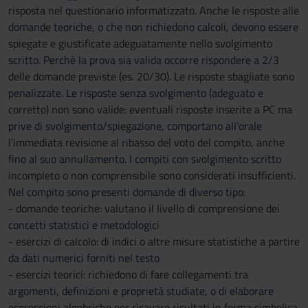
risposta nel questionario informatizzato. Anche le risposte alle
domande teoriche, o che non richiedono calcoli, devono essere
spiegate e giustificate adeguatamente nello svolgimento
scritto. Perchè la prova sia valida occorre rispondere a 2/3
delle domande previste (es. 20/30). Le risposte sbagliate sono
penalizzate. Le risposte senza svolgimento (adeguato e
corretto) non sono valide: eventuali risposte inserite a PC ma
prive di svolgimento/spiegazione, comportano all'orale
l'immediata revisione al ribasso del voto del compito, anche
fino al suo annullamento. I compiti con svolgimento scritto
incompleto o non comprensibile sono considerati insufficienti.
Nel compito sono presenti domande di diverso tipo:
- domande teoriche: valutano il livello di comprensione dei
concetti statistici e metodologici
- esercizi di calcolo: di indici o altre misure statistiche a partire
da dati numerici forniti nel testo
- esercizi teorici: richiedono di fare collegamenti tra
argomenti, definizioni e proprietà studiate, o di elaborare
espressioni algebriche per ricavare risultati in forma simbolica