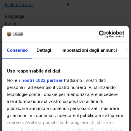
Federico Leoni
6
Language
Italian
Scientific Disciplinary Sector (SSD)
M-FIL/03 - MORAL PHILOSOPHY
Consenso
Dettagli
Impostazioni degli annunci
In
Period
Sem. IIA dal Feb 22, 2016 al Apr 24, 2016.
Uso responsabile dei dati
Seminars
0
Noi e
i nostri 1022 partner
trattiamo i vostri dati
personali, ad esempio il vostro numero IP, utilizzando
Learning outcomes
tecnologie come i cookie per memorizzare e accedere
alle informazioni sul vostro dispositivo al fine di
An orientation about the place of the voice experience within
pubblicare annunci e contenuti personalizzati, misurare
contemporary philosophy and lacanian psychoanalysis.
gli annunci e i contenuti, ricercare il pubblico e sviluppare
Program
i servizi. Avete la possibilità di scegliere chi utilizza i
vostri dati e per quali scopi. Le vostre scelte in materia di