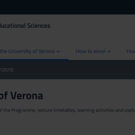
ducational Sciences
the University of Verona
How to enrol
How
cur
4/2025)
 of Verona
 the Programme, lecture timetables, learning activities and useful