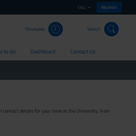
MyUnivr
ENG
Timetable
Search
 to do
Dashboard
Contact Us
rent
current
current
 contact details for your time at the University, from