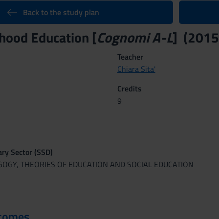
Back to the study plan
dhood Education [
Cognomi A-L
] (201
Teacher
Chiara Sita'
Credits
9
nary Sector (SSD)
GOGY, THEORIES OF EDUCATION AND SOCIAL EDUCATION
tcomes