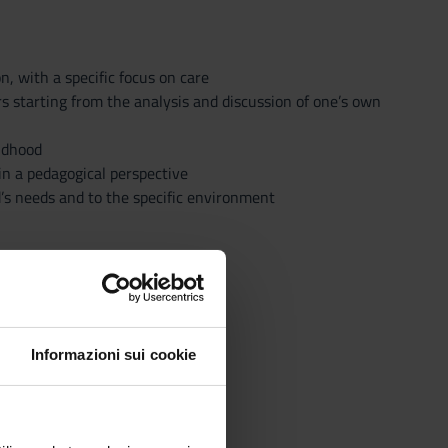
, with a specific focus on care
rs starting from the analysis and discussion of one’s own
ildhood
in a pedagogical perspective
d’s needs and to the specific environment
Informazioni sui cookie
aluation