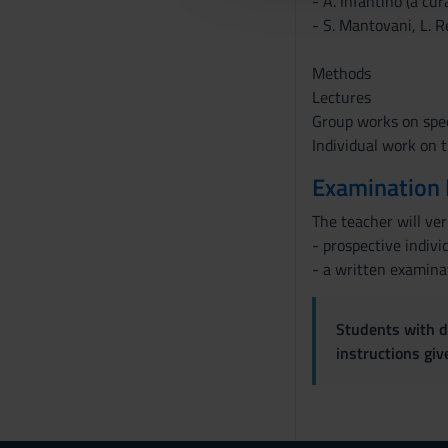
- A. Infantino (a cur
c
- S. Mantovani, L. R
o
n
Methods
s
Lectures
e
Group works on spec
n
Individual work on 
s
Examination
o
The teacher will ver
- prospective indivi
- a written examina
Students with di
instructions gi