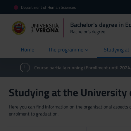
Department of Human Sciences
Bachelor's degree in E
Bachelor's degree
Home
The programme
Studying at 
current
Course partially running (Enrollment until 202
Studying at the University
Here you can find information on the organisational aspects of
enrolment to graduation.