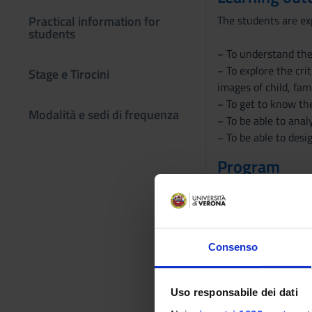
Practical information for
The students are exp
students
− To understand the
− To explore the cri
Stage e Tirocini
images of child, fam
− To get to know the
Modalità e sedi di frequenza
− To be able to anal
− To be able to desi
Program
Course's contents
Care work as a comp
Competences and pr
Care in early childh
Consenso
Basic knowledge of 
Participatory method
Uso responsabile dei dati
Texts for the exam: