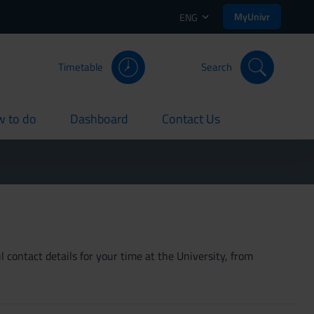
MyUnivr
ENG
Timetable
Search
 to do
Dashboard
Contact Us
rent
current
current
 contact details for your time at the University, from