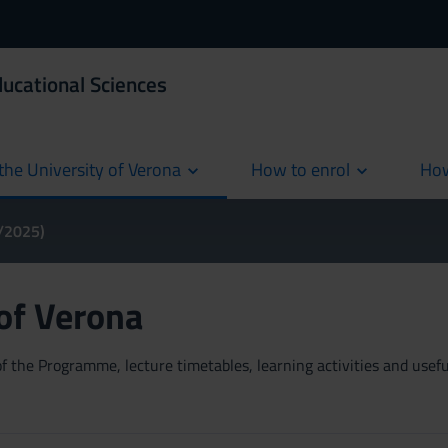
ducational Sciences
the University of Verona
How to enrol
How
cur
4/2025)
 of Verona
 the Programme, lecture timetables, learning activities and useful