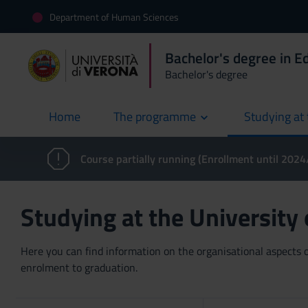
Department of Human Sciences
Bachelor's degree in E
Bachelor's degree
Home
The programme
Studying at 
current
Course partially running (Enrollment until 202
Studying at the University
Here you can find information on the organisational aspects of
enrolment to graduation.