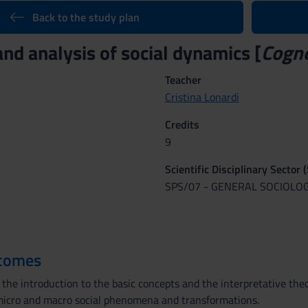
Back to the study plan
nd analysis of social dynamics [
Cogn
Teacher
Cristina Lonardi
Credits
9
Scientific Disciplinary Sector 
SPS/07 - GENERAL SOCIOLO
tcomes
the introduction to the basic concepts and the interpretative theorie
micro and macro social phenomena and transformations.