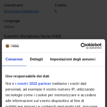
Coordinator
Credits
Emanuela Gamberoni
6
Language
Italian
Scientific Disciplinary Sector (SSD)
M-GGR/01 - GEOGRAPHY
Period
Sem. IA dal Sep 28, 2015 al Nov 8, 2015.
Consenso
Dettagli
Impostazioni degli annunci
In
Seminars
0
Uso responsabile dei dati
Learning outcomes
Noi e
i nostri 1022 partner
trattiamo i vostri dati
personali, ad esempio il vostro numero IP, utilizzando
In the wider context of human geography, students will learn
tecnologie come i cookie per memorizzare e accedere
the theoretical and methodological bases of social and cultural
alle informazioni sul vostro dispositivo al fine di
geography and understand their value in educational field. In
pubblicare annunci e contenuti personalizzati, misurare