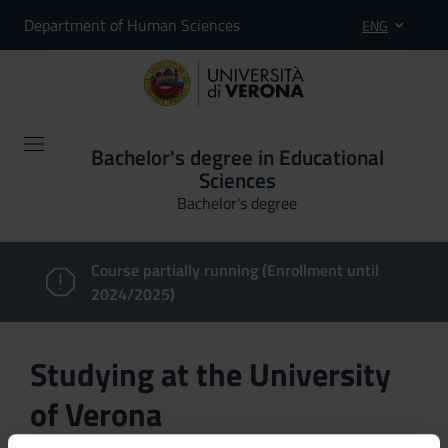
Department of Human Sciences
ENG
Bachelor's degree in Educational
Sciences
Bachelor's degree
Course partially running (Enrollment until
2024/2025)
Studying at the University
of Verona