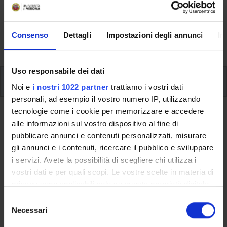
Here you can find information on the organisational
aspects of the Programme, lecture timetables, learning
activities and useful contact details for your time at the
Consenso
Dettagli
Impostazioni degli annunci
In
University, from enrolment to graduation.
Uso responsabile dei dati
Modules
Noi e
i nostri 1022 partner
trattiamo i vostri dati
personali, ad esempio il vostro numero IP, utilizzando
tecnologie come i cookie per memorizzare e accedere
Back to the study plan
alle informazioni sul vostro dispositivo al fine di
German B1 (CB Test) (It will be
pubblicare annunci e contenuti personalizzati, misurare
gli annunci e i contenuti, ricercare il pubblico e sviluppare
activated in the A.Y. 2014/2015)
i servizi. Avete la possibilità di scegliere chi utilizza i
vostri dati e per quali scopi. Le vostre scelte in materia di
Teaching code
Credits
privacy sono applicabili solo su questa proprietà digitale
4S000984
6
in cui avete effettuato le vostre scelte. È possibile
S
Scientific Disciplinary Sector (SSD)
modificare o revocare il proprio consenso in qualsiasi
Necessari
e
- - -
momento dalla Dichiarazione sui cookie o facendo clic
l