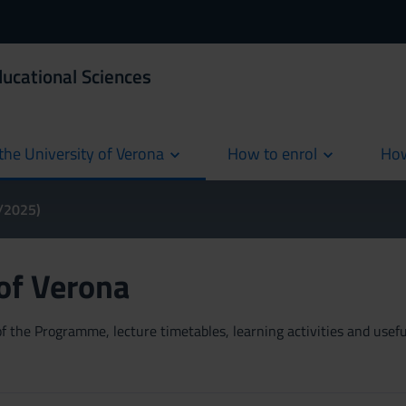
ducational Sciences
the University of Verona
How to enrol
How
cur
4/2025)
 of Verona
 the Programme, lecture timetables, learning activities and useful