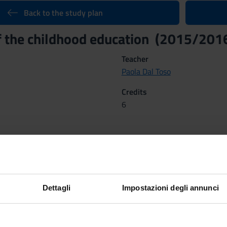
Back to the study plan
f the childhood education (2015/201
Teacher
Paola Dal Toso
Credits
6
nary Sector (SSD)
ORY OF PEDAGOGY AND EDUCATION
Dettagli
Impostazioni degli annunci
, 2016 al Apr 24, 2016.
tcomes