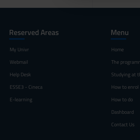
l
c
o
n
Reserved Areas
Menu
s
e
My Univr
Home
n
s
Webmail
The program
o
Help Desk
Studying at t
ESSE3 - Cineca
How to enrol
E-learning
How to do
Dashboard
Contact Us