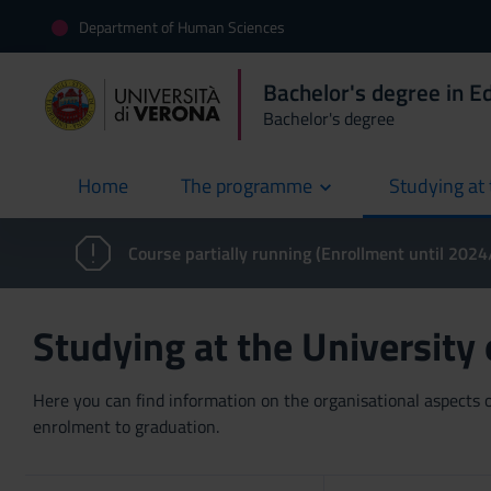
Department of Human Sciences
Bachelor's degree in E
Bachelor's degree
Home
The programme
Studying at 
current
Course partially running (Enrollment until 202
Studying at the University
Here you can find information on the organisational aspects of
enrolment to graduation.