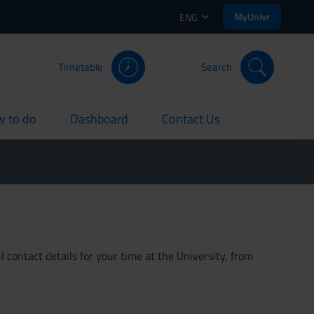
MyUnivr
ENG
Timetable
Search
 to do
Dashboard
Contact Us
rent
current
current
 contact details for your time at the University, from