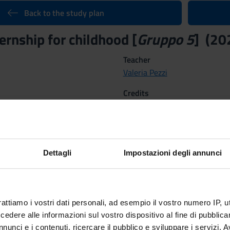
Back to the study plan
ternship for childhood [
Gruppo 5
] (20
Teacher
Valeria Pezzi
Credits
1
Scientific Disciplinary Sector 
NN - -
Dettagli
Impostazioni degli annunci
Courses Single
Not Authorized
ctives
rattiamo i vostri dati personali, ad esempio il vostro numero IP, 
erstanding
dere alle informazioni sul vostro dispositivo al fine di pubblica
rkshop, the students will:
nunci e i contenuti, ricercare il pubblico e sviluppare i servizi. A