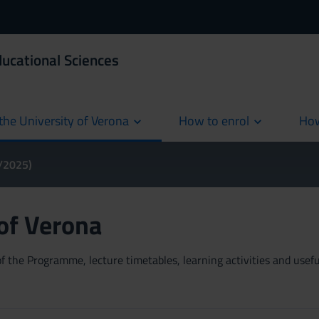
ducational Sciences
the University of Verona
How to enrol
How
cur
4/2025)
 of Verona
 the Programme, lecture timetables, learning activities and useful