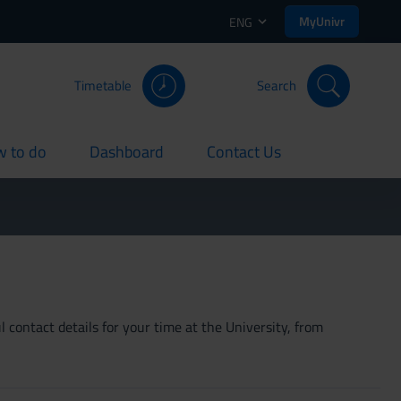
MyUnivr
ENG
Timetable
Search
 to do
Dashboard
Contact Us
rent
current
current
 contact details for your time at the University, from