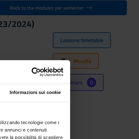
Back to the modules per semester
23/2024)
Lessons timetable
Moodle
(SSD)
Seminars
0
Informazioni sui cookie
utilizzando tecnologie come i
re annunci e contenuti
vete la possibilità di scegliere