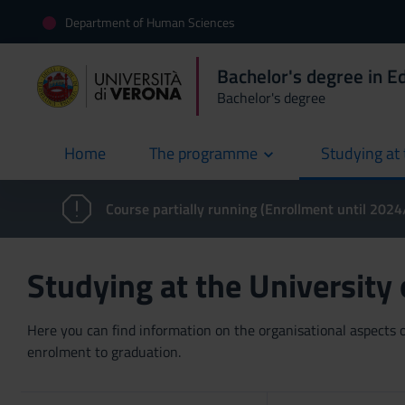
Department of Human Sciences
Bachelor's degree in E
Bachelor's degree
Home
The programme
Studying at 
current
Course partially running (Enrollment until 202
Studying at the University
Here you can find information on the organisational aspects of
enrolment to graduation.