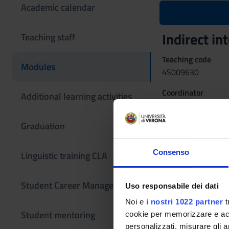
Academic calendar
Indirect in
Teaching staff
Teaching code
Modules
4S009630
Coordinator
Additional learning activities
Valeria Pezzi
Graduation
Language
Italian
Consenso
Linguistic training CLA
Period
Sem. 1A, Sem. 1B
Student Career Management
Uso responsabile dei dati
Learning obje
Noi e
i nostri 1022 partner
t
Knowledge and und
Student mentoring
cookie per memorizzare e acce
At the end of the wo
personalizzati, misurare gli an