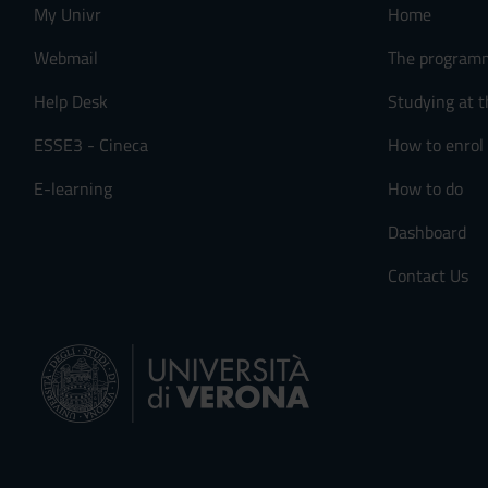
My Univr
Home
n
s
Webmail
The program
e
n
Help Desk
Studying at t
s
ESSE3 - Cineca
How to enrol
o
E-learning
How to do
Dashboard
Contact Us