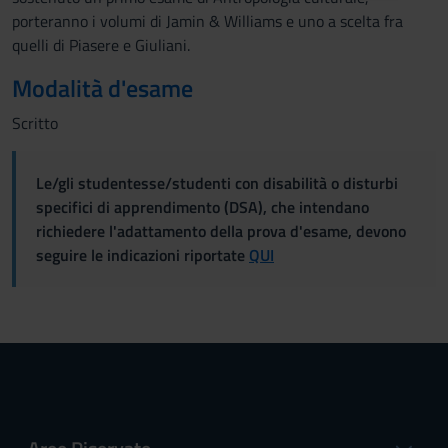
raccolto dal tuo utilizzo dei loro servizi.
porteranno i volumi di Jamin & Williams e uno a scelta fra
quelli di Piasere e Giuliani.
Modalità d'esame
Scritto
Le/gli studentesse/studenti con disabilità o disturbi
specifici di apprendimento (DSA), che intendano
richiedere l'adattamento della prova d'esame, devono
seguire le indicazioni riportate
QUI